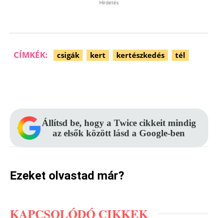
Hirdetés
CÍMKÉK:
csigák
kert
kertészkedés
tél
Facebook
Pinterest
WhatsApp
Állítsd be, hogy a Twice cikkeit mindig
az elsők között lásd a Google-ben
Ezeket olvastad már?
KAPCSOLÓDÓ CIKKEK