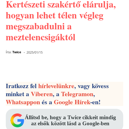
Kertészeti szakértő elárulja,
hogyan lehet télen végleg
megszabadulni a
meztelencsigáktól
-
Írta:
Twice
2025/01/15
Facebook
Pinterest
WhatsApp
Iratkozz fel
hírlevelünkre
, vagy kövess
minket a
Viberen
, a
Telegramon
,
Whatsappon
és a
Google Hírek
-en!
Állítsd be, hogy a Twice cikkeit mindig
az elsők között lásd a Google-ben