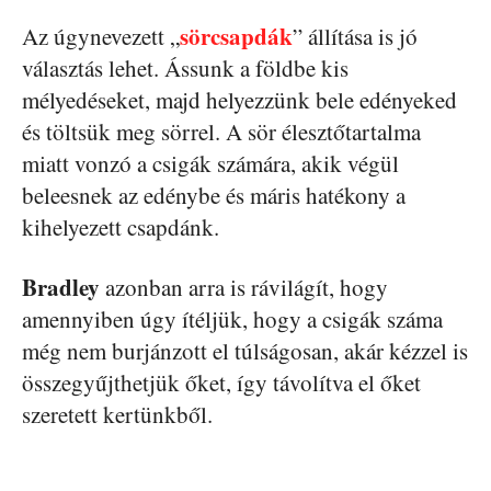
sörcsapdák
Az úgynevezett „
” állítása is jó
választás lehet. Ássunk a földbe kis
mélyedéseket, majd helyezzünk bele edényeked
és töltsük meg sörrel. A sör élesztőtartalma
miatt vonzó a csigák számára, akik végül
beleesnek az edénybe és máris hatékony a
kihelyezett csapdánk.
Bradley
azonban arra is rávilágít, hogy
amennyiben úgy ítéljük, hogy a csigák száma
még nem burjánzott el túlságosan, akár kézzel is
összegyűjthetjük őket, így távolítva el őket
szeretett kertünkből.