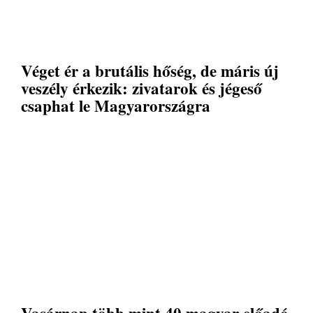
Véget ér a brutális hőség, de máris új
veszély érkezik: zivatarok és jégeső
csaphat le Magyarországra
Vasárnap több mint 40 magyar előadó