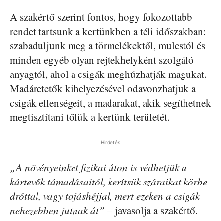
A szakértő szerint fontos, hogy fokozottabb
rendet tartsunk a kertünkben a téli időszakban:
szabaduljunk meg a törmelékektől, mulcstól és
minden egyéb olyan rejtekhelyként szolgáló
anyagtól, ahol a csigák meghúzhatják magukat.
Madáretetők kihelyezésével odavonzhatjuk a
csigák ellenségeit, a madarakat, akik segíthetnek
megtisztítani tőlük a kertünk területét.
Hirdetés
„A növényeinket fizikai úton is védhetjük a
kártevők támadásaitól, kerítsük száraikat körbe
dróttal, vagy tojáshéjjal, mert ezeken a csigák
nehezebben jutnak át”
– javasolja a szakértő.