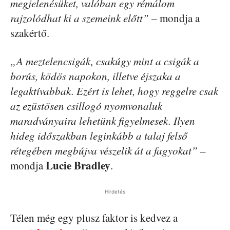
megjelenésüket, valóban egy rémálom
rajzolódhat ki a szemeink előtt”
– mondja a
szakértő.
„A meztelencsigák, csakúgy mint a csigák a
borús, ködös napokon, illetve éjszaka a
legaktívabbak. Ezért is lehet, hogy reggelre csak
az ezüstösen csillogó nyomvonaluk
maradványaira lehetünk figyelmesek. Ilyen
hideg időszakban leginkább a talaj felső
rétegében megbújva vészelik át a fagyokat”
–
Lucie Bradley
mondja
.
Hirdetés
Télen még egy plusz faktor is kedvez a