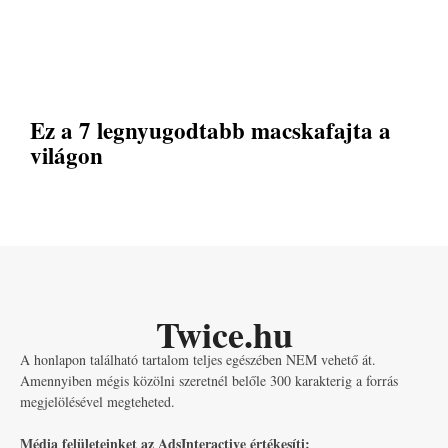
Ez a 7 legnyugodtabb macskafajta a
világon
Twice.hu
A honlapon található tartalom teljes egészében NEM vehető át.
Amennyiben mégis közölni szeretnél belőle 300 karakterig a forrás
megjelölésével megteheted.
Média felületeinket az AdsInteractive értékesíti: