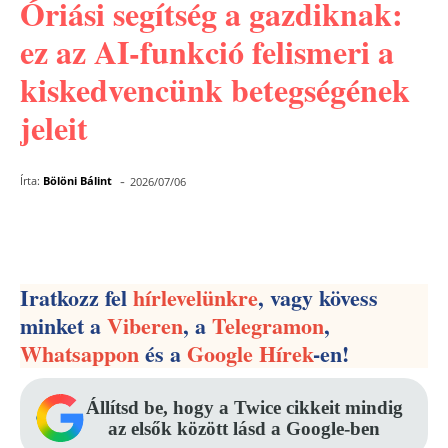
Óriási segítség a gazdiknak:
ez az AI-funkció felismeri a
kiskedvencünk betegségének
jeleit
-
Írta:
Bölöni Bálint
2026/07/06
Facebook
Pinterest
WhatsApp
Iratkozz fel
hírlevelünkre
, vagy kövess
minket a
Viberen
, a
Telegramon
,
Whatsappon
és a
Google Hírek
-en!
Állítsd be, hogy a Twice cikkeit mindig
az elsők között lásd a Google-ben