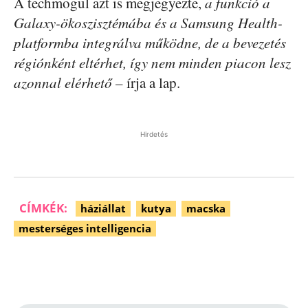
A techmogul azt is megjegyezte,
a funkció a
Galaxy-ökoszisztémába és a Samsung Health-
platformba integrálva működne, de a bevezetés
régiónként eltérhet, így nem minden piacon lesz
azonnal elérhető
– írja a lap.
Hirdetés
CÍMKÉK:
háziállat
kutya
macska
mesterséges intelligencia
Facebook
Pinterest
WhatsApp