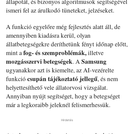
állapotát, és bizonyos algoritmusok segítségével
ismeri fel az árulkodó tüneteket, jelzéseket.
A funkció egyelőre még fejlesztés alatt áll, de
amennyiben kiadásra kerül, olyan
állatbetegségekre deríthetünk fényt időnap előtt,
fog- és szemproblémák,
mint a
illetve
mozgásszervi
betegségek
Samsung
. A
ugyanakkor azt is kiemelte, az AI-vezérelte
csupán tájékoztató jellegű
funkció
, és nem
helyettesíthető vele állatorvosi vizsgálat.
Annyiban nyújt segítséget, hogy a betegséget
már a legkoraibb jeleknél felismerhessük.
Hirdetés