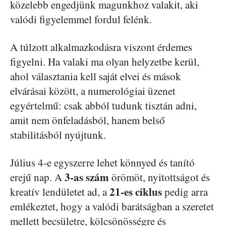
közelebb engedjünk magunkhoz valakit, aki
valódi figyelemmel fordul felénk.
A túlzott alkalmazkodásra viszont érdemes
figyelni. Ha valaki ma olyan helyzetbe kerül,
ahol választania kell saját elvei és mások
elvárásai között, a numerológiai üzenet
egyértelmű: csak abból tudunk tisztán adni,
amit nem önfeladásból, hanem belső
stabilitásból nyújtunk.
Július 4-e egyszerre lehet könnyed és tanító
3-as szám
erejű nap. A
örömöt, nyitottságot és
21-es ciklus
kreatív lendületet ad, a
pedig arra
emlékeztet, hogy a valódi barátságban a szeretet
mellett becsületre, kölcsönösségre és