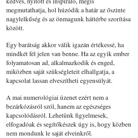
kedves, nyitott és inspiráló, mégis
megmutathatja, hol húzódik a határ az őszinte
nagylelkűség és az önmagunk háttérbe szorítása
között.
Egy barátság akkor válik igazán értékessé, ha
mindkét fél jelen van benne. Ha az egyik ember
folyamatosan ad, alkalmazkodik és enged,
miközben saját szükségleteit elhallgatja, a
kapcsolat lassan elveszítheti egyensúlyát.
A mai numerológiai üzenet ezért nem a
bezárkózásról szól, hanem az egészséges
kapcsolódásról. Lehetünk figyelmesek,
elfogadóak és segítőkészek úgy is, hogy közben
nem mondunk le saját elveinkről.