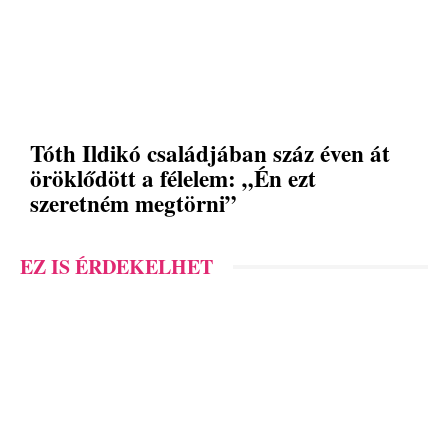
Tóth Ildikó családjában száz éven át
öröklődött a félelem: „Én ezt
szeretném megtörni”
EZ IS ÉRDEKELHET