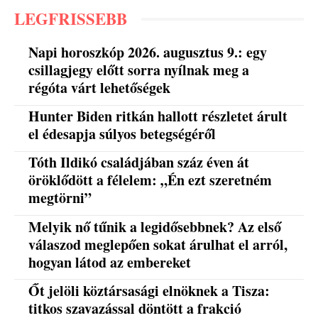
LEGFRISSEBB
Napi horoszkóp 2026. augusztus 9.: egy
csillagjegy előtt sorra nyílnak meg a
régóta várt lehetőségek
Hunter Biden ritkán hallott részletet árult
el édesapja súlyos betegségéről
Tóth Ildikó családjában száz éven át
öröklődött a félelem: „Én ezt szeretném
megtörni”
Melyik nő tűnik a legidősebbnek? Az első
válaszod meglepően sokat árulhat el arról,
hogyan látod az embereket
Őt jelöli köztársasági elnöknek a Tisza:
titkos szavazással döntött a frakció