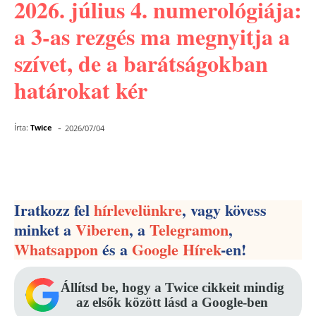
2026. július 4. numerológiája:
a 3-as rezgés ma megnyitja a
szívet, de a barátságokban
határokat kér
-
Írta:
Twice
2026/07/04
Facebook
Pinterest
WhatsApp
Iratkozz fel
hírlevelünkre
, vagy kövess
minket a
Viberen
, a
Telegramon
,
Whatsappon
és a
Google Hírek
-en!
Állítsd be, hogy a Twice cikkeit mindig
az elsők között lásd a Google-ben