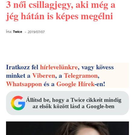
3 női csillagjegy, aki még a
jég hátán is képes megélni
-
Írta:
Twice
2019/07/07
Facebook
Pinterest
WhatsApp
Iratkozz fel
hírlevelünkre
, vagy kövess
minket a
Viberen
, a
Telegramon
,
Whatsappon
és a
Google Hírek
-en!
Állítsd be, hogy a Twice cikkeit mindig
az elsők között lásd a Google-ben