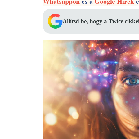
Whatsappon
és a
Google Hírek
-
Állítsd be, hogy a Twice cikke