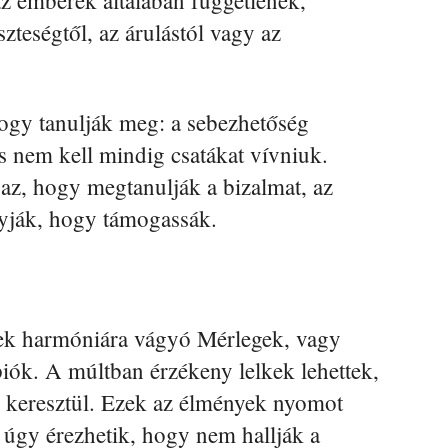
szteségtől, az árulástól vagy az
ogy tanulják meg: a sebezhetőség
s nem kell mindig csatákat vívniuk.
az, hogy megtanulják a bizalmat, az
gyják, hogy támogassák.
nek harmóniára vágyó Mérlegek, vagy
piók. A múltban érzékeny lelkek lehettek,
 keresztül. Ezek az élmények nyomot
n úgy érezhetik, hogy nem hallják a