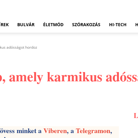
ÍREK
BULVÁR
ÉLETMÓD
SZÓRAKOZÁS
HI-TECH
ikus adósságot hordoz
ap, amely karmikus adós
Pinterest
WhatsApp
Email
kövess minket a
Viberen
, a
Telegramon
,