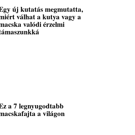
Egy új kutatás megmutatta,
miért válhat a kutya vagy a
macska valódi érzelmi
támaszunkká
Ez a 7 legnyugodtabb
macskafajta a világon