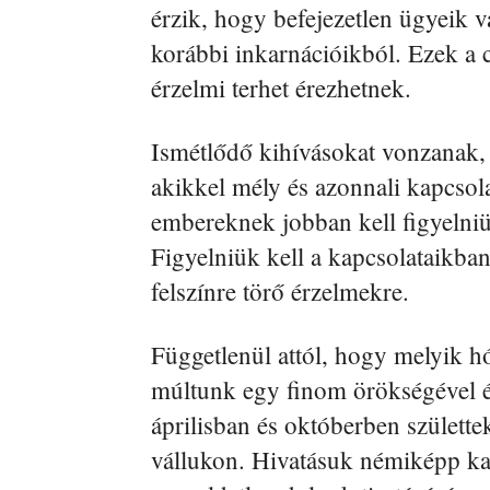
érzik, hogy befejezetlen ügyeik 
korábbi inkarnációikból. Ezek a
érzelmi terhet érezhetnek.
Ismétlődő kihívásokat vonzanak,
akikkel mély és azonnali kapcsol
embereknek jobban kell figyelniü
Figyelniük kell a kapcsolataikban
felszínre törő érzelmekre.
Függetlenül attól, hogy melyik 
múltunk egy finom örökségével é
áprilisban és októberben születte
vállukon. Hivatásuk némiképp ka