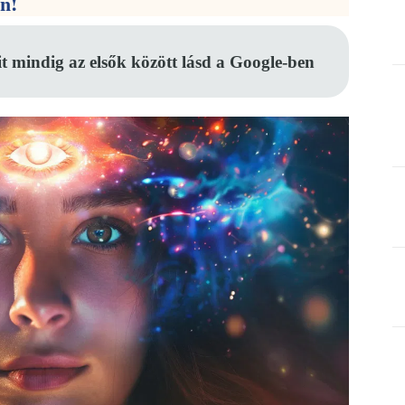
en!
it mindig az elsők között lásd a Google-ben