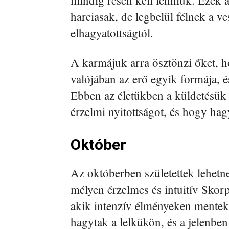
harciasak, de legbelül félnek a ve
elhagyatottságtól.
A karmájuk arra ösztönzi őket, h
valójában az erő egyik formája, é
Ebben az életükben a küldetésük 
érzelmi nyitottságot, és hogy ha
Október
Az októberben születettek lehet
mélyen érzelmes és intuitív Skor
akik intenzív élményeken mentek
hagytak a lelkükön, és a jelenbe