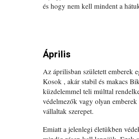
és hogy nem kell mindent a hátu
Április
Az áprilisban született emberek 
Kosok , akár stabil és makacs Bik
küzdelemmel teli múlttal rendelk
védelmezők vagy olyan emberek l
vállaltak szerepet.
Emiatt a jelenlegi életükben véd
mindig résen kell lenniük. Ezek 