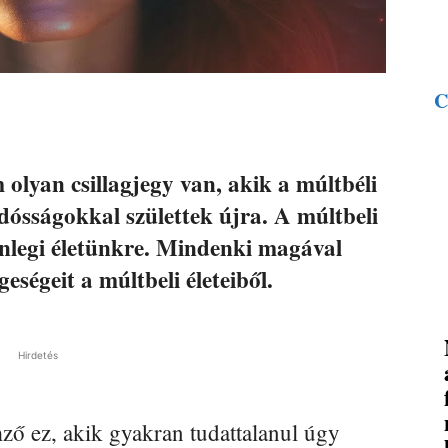
C
olyan csillagjegy van, akik a múltbéli
ósságokkal születtek újra. A múltbeli
lenlegi életünkre. Mindenki magával
geségeit a múltbeli életeiből.
Hirdetés
ző ez, akik gyakran tudattalanul úgy