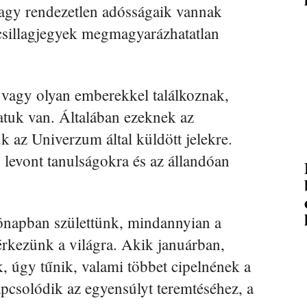
vagy rendezetlen adósságaik vannak
 csillagjegyek megmagyarázhatatlan
 vagy olyan emberekkel találkoznak,
atuk van. Általában ezeknek az
k az Univerzum által küldött jelekre.
 levont tanulságokra és az állandóan
hónapban születtünk, mindannyian a
rkezünk a világra. Akik januárban,
k, úgy tűnik, valami többet cipelnének a
pcsolódik az egyensúlyt teremtéséhez, a