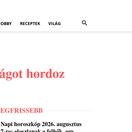
HOBBY
RECEPTEK
VILÁG
ságot hordoz
LEGFRISSEBB
Napi horoszkóp 2026. augusztus
7-re: eloszlanak a felhők, egy