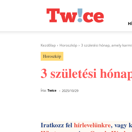
Twice.hu
H
Kezdőlap
Horoszkóp
3 születési hónap, amely karm
Horoszkóp
3 születési hón
-
Írta:
Twice
2025/10/29
Facebook
Megosztás
Iratkozz fel
hírlevelünkre
, vagy 