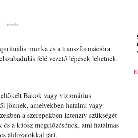
Hirdetés
 spirituális munka és a transzformációra
felszabadulás felé vezető lépések lehetnek.
E
 eltökélt Bakok vagy vizionárius
ből jönnek, amelyekben hatalmi vagy
 Ezekben a szerepekben intenzív szükségét
nak és a káosz megelőzésének, ami hatalmas
es áldozatokkal járt.