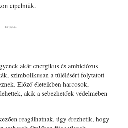
kon cipelniük.
Hirdetés
egyenek akár energikus és ambiciózus
ák, szimbolikusan a túlélésért folytatott
eznek. Előző életeikben harcosok,
ehettek, akik a sebezhetőek védelmében
ekezően reagálhatnak, úgy érezhetik, hogy
az emberek általában függetlenek,