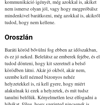
kommunikáció igényét, még azokkal is, akiket
nem ismersz olyan jól, vagy hogy megpróbálsz
mindenkivel barátkozni, még azokkal is, akikről
tudod, hogy nem kellene.
Oroszlán
Baráti köröd bővülni fog ebben az időszakban,
és ez jó neked. Belelátsz az emberek fejébe, és el
tudod dönteni, hogy kit szeretnél a belső
körödben látni. Akár jó okból, akár nem,
szembe kell nézned bizonyos nehéz
helyzetekkel is, rá kell gyere, hogy miért
alakulnak ki ezek a helyzetek, és mit tudsz
tanulni belőlük. Kényelmetlen lesz elfogadni a
hibákat, főleg, hogy szerinted nincsenek is