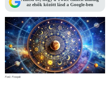
az elsők között lásd a Google-ben
Fotó: Freepik