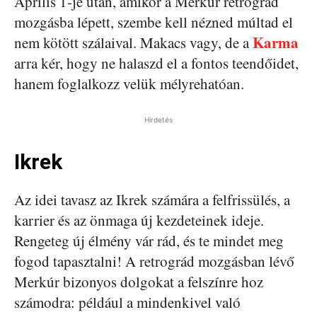
Április 1-je után, amikor a Merkúr retrográd
mozgásba lépett, szembe kell nézned múltad el
Karma
nem kötött szálaival. Makacs vagy, de a
arra kér, hogy ne halaszd el a fontos teendőidet,
hanem foglalkozz velük mélyrehatóan.
Hirdetés
Ikrek
Az idei tavasz az Ikrek számára a felfrissülés, a
karrier és az önmaga új kezdeteinek ideje.
Rengeteg új élmény vár rád, és te mindet meg
fogod tapasztalni! A retrográd mozgásban lévő
Merkúr bizonyos dolgokat a felszínre hoz
számodra: például a mindenkivel való