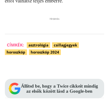
ettől válhatsz teljes emberré.
Hirdetés
CÍMKÉK:
asztrológia
csillagjegyek
horoszkóp
horoszkóp 2024
Facebook
Pinterest
WhatsApp
Állítsd be, hogy a Twice cikkeit mindig
az elsők között lásd a Google-ben