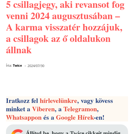
5 csillagjegy, aki revansot fog
venni 2024 augusztusában –
A karma visszatér hozzájuk,
a csillagok az ő oldalukon
állnak
-
Írta:
Twice
2024/07/30
Facebook
Pinterest
WhatsApp
Iratkozz fel
hírlevelünkre
, vagy kövess
minket a
Viberen
, a
Telegramon
,
Whatsappon
és a
Google Hírek
-en!
Állítsd be, hogy a Twice cikkeit mindig