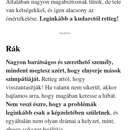
Általában nagyon magabiztosnak tűnik, de tele
van kétségekkel, és igen alacsony az
Leginkább a kudarctól retteg!
önértékelése.
Hirdetés
Rák
Nagyon barátságos és szerethető személy,
mindent megtesz azért, hogy elnyerje mások
szimpátiáját.
Retteg attól, hogy
visszautasítják! Ha valami nem sikerül, akkor
hajlamos arra, hogy magában keresse a hibát.
Nem veszi észre, hogy a problémák
leginkább csak a képzeletében születnek
, és
egyáltalán nem olyan drámai a helyzet, mint,
ahogy sokszor beállítja.