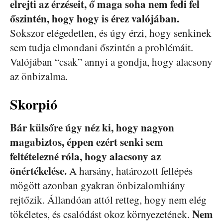
elrejti az érzéseit, ő maga soha nem fedi fel
őszintén, hogy hogy is érez valójában.
Sokszor elégedetlen, és úgy érzi, hogy senkinek
sem tudja elmondani őszintén a problémáit.
Valójában “csak” annyi a gondja, hogy alacsony
az önbizalma.
Skorpió
Bár külsőre úgy néz ki, hogy nagyon
magabiztos, éppen ezért senki sem
feltételezné róla, hogy alacsony az
önértékelése.
A harsány, határozott fellépés
mögött azonban gyakran önbizalomhiány
rejtőzik. Állandóan attól retteg, hogy nem elég
Nem
tökéletes, és csalódást okoz környezetének.