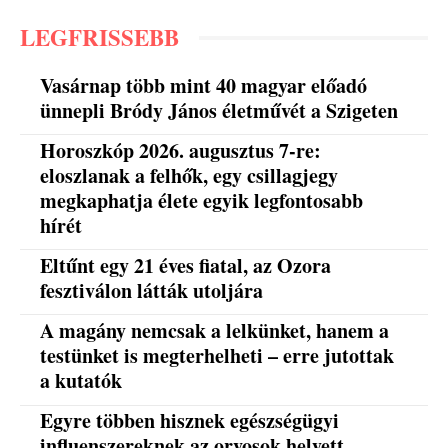
LEGFRISSEBB
Vasárnap több mint 40 magyar előadó
ünnepli Bródy János életművét a Szigeten
Horoszkóp 2026. augusztus 7-re:
eloszlanak a felhők, egy csillagjegy
megkaphatja élete egyik legfontosabb
hírét
Eltűnt egy 21 éves fiatal, az Ozora
fesztiválon látták utoljára
A magány nemcsak a lelkünket, hanem a
testünket is megterhelheti – erre jutottak
a kutatók
Egyre többen hisznek egészségügyi
influenszereknek az orvosok helyett