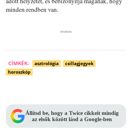
adott helyzetet, és bebizonyítja magának, hogy
minden rendben van.
Hirdetés
CÍMKÉK:
asztrológia
csillagjegyek
horoszkóp
Facebook
Pinterest
WhatsApp
Állítsd be, hogy a Twice cikkeit mindig
az elsők között lásd a Google-ben