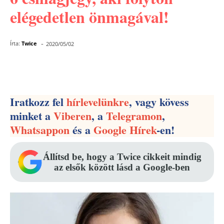
elégedetlen önmagával!
-
Írta:
Twice
2020/05/02
Facebook
Pinterest
WhatsApp
Iratkozz fel
hírlevelünkre
, vagy kövess
minket a
Viberen
, a
Telegramon
,
Whatsappon
és a
Google Hírek
-en!
Állítsd be, hogy a Twice cikkeit mindig
az elsők között lásd a Google-ben