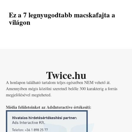
Ez a 7 legnyugodtabb macskafajta a
világon
Twice.hu
A honlapon található tartalom teljes egészében NEM vehető át.
Amennyiben mégis közölni szeretnél belőle 300 karakterig a forrás
megjelölésével megteheted.
Média felületeinket az AdsInteractive értékesíti: