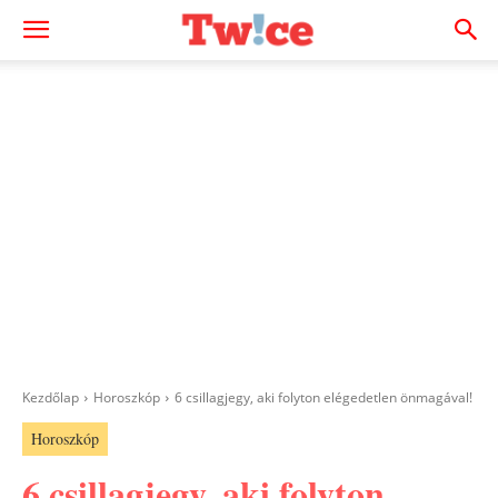
Kezdőlap
Horoszkóp
6 csillagjegy, aki folyton elégedetlen önmagával!
Horoszkóp
6 csillagjegy, aki folyton