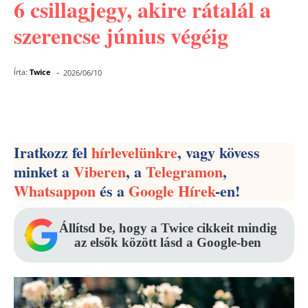
6 csillagjegy, akire rátalál a
szerencse június végéig
-
Írta:
Twice
2026/06/10
Facebook
Pinterest
WhatsApp
Iratkozz fel
hírlevelünkre
, vagy kövess
minket a
Viberen
, a
Telegramon
,
Whatsappon
és a
Google Hírek
-en!
Állítsd be, hogy a Twice cikkeit mindig
az elsők között lásd a Google-ben