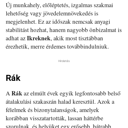
Új munkahely, előléptetés, izgalmas szakmai
lehetőség vagy jövedelemnövekedés is
megjelenhet. Ez az időszak nemcsak anyagi
stabilitást hozhat, hanem nagyobb önbizalmat is
Ikreknek
adhat az
, akik most tisztábban
érezhetik, merre érdemes továbbindulniuk.
Hirdetés
Rák
Rák
A
az elmúlt évek egyik legfontosabb belső
átalakulási szakaszán halad keresztül. Azok a
félelmek és bizonytalanságok, amelyek
korábban visszatartották, lassan háttérbe
szorulnak, és helyüket egy erősebb, bátrabb