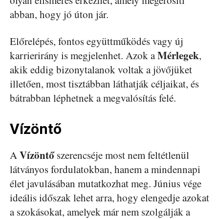
olyan elismerés érkezhet, amely megerősíti
abban, hogy jó úton jár.
Előrelépés, fontos együttműködés vagy új
Mérlegek
karrierirány is megjelenhet. Azok a
,
akik eddig bizonytalanok voltak a jövőjüket
illetően, most tisztábban láthatják céljaikat, és
bátrabban léphetnek a megvalósítás felé.
Vízöntő
Vízöntő
A
szerencséje most nem feltétlenül
látványos fordulatokban, hanem a mindennapi
élet javulásában mutatkozhat meg. Június vége
ideális időszak lehet arra, hogy elengedje azokat
a szokásokat, amelyek már nem szolgálják a