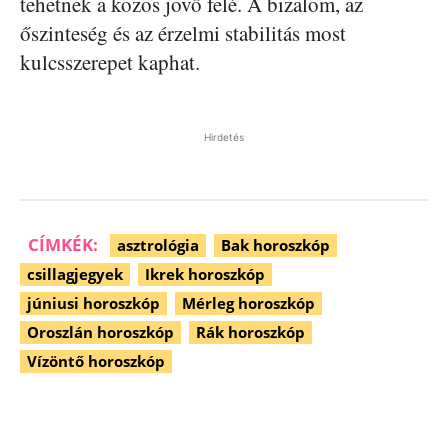
tehetnek a közös jövő felé. A bizalom, az
őszinteség és az érzelmi stabilitás most
kulcsszerepet kaphat.
Hirdetés
CÍMKÉK:
asztrológia
Bak horoszkóp
csillagjegyek
Ikrek horoszkóp
júniusi horoszkóp
Mérleg horoszkóp
Oroszlán horoszkóp
Rák horoszkóp
Vízöntő horoszkóp
Facebook
Pinterest
WhatsApp