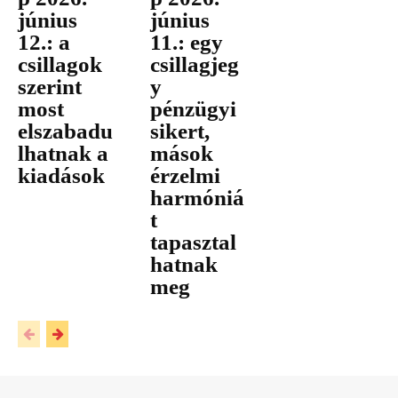
június
június
12.: a
11.: egy
csillagok
csillagjeg
szerint
y
most
pénzügyi
elszabadu
sikert,
lhatnak a
mások
kiadások
érzelmi
harmóniá
t
tapasztal
hatnak
meg