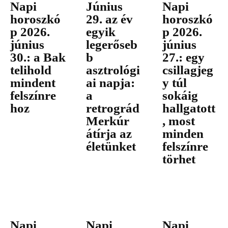
Napi
Június
Napi
horoszkó
29. az év
horoszkó
p 2026.
egyik
p 2026.
június
legerőseb
június
30.: a Bak
b
27.: egy
telihold
asztrológi
csillagjeg
mindent
ai napja:
y túl
felszínre
a
sokáig
hoz
retrográd
hallgatott
Merkúr
, most
átírja az
minden
életünket
felszínre
törhet
Napi
Napi
Napi