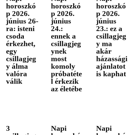
horoszkó
horoszkó
horoszkó
p 2026.
p 2026.
p 2026.
június 26-
június
június
ra: isteni
24.:
23.: ez a
csoda
ennek a
csillagjeg
érkezhet,
csillagjeg
y ma
egy
ynek
akár
csillagjeg
most
házassági
y álma
komoly
ajánlatot
valóra
próbatéte
is kaphat
válik
l érkezik
az életébe
3
Napi
Napi