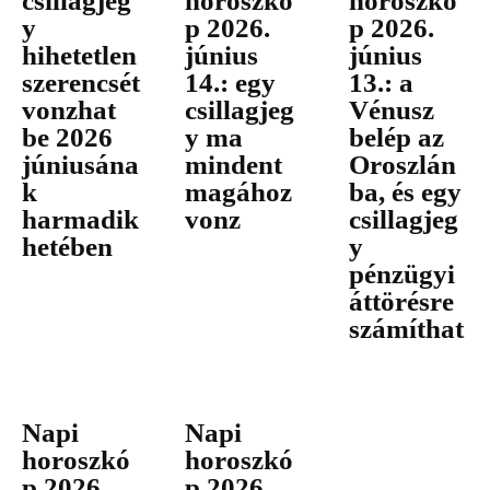
csillagjeg
horoszkó
horoszkó
y
p 2026.
p 2026.
hihetetlen
június
június
szerencsét
14.: egy
13.: a
vonzhat
csillagjeg
Vénusz
be 2026
y ma
belép az
júniusána
mindent
Oroszlán
k
magához
ba, és egy
harmadik
vonz
csillagjeg
hetében
y
pénzügyi
áttörésre
számíthat
Napi
Napi
horoszkó
horoszkó
p 2026.
p 2026.