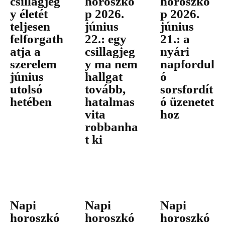
csillagjeg
horoszkó
horoszkó
y életét
p 2026.
p 2026.
teljesen
június
június
felforgath
22.: egy
21.: a
atja a
csillagjeg
nyári
szerelem
y ma nem
napfordul
június
hallgat
ó
utolsó
tovább,
sorsfordít
hetében
hatalmas
ó üzenetet
vita
hoz
robbanha
t ki
Napi
Napi
Napi
horoszkó
horoszkó
horoszkó