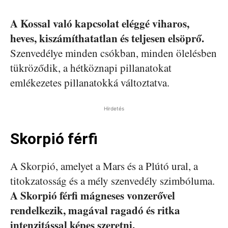
A Kossal való kapcsolat eléggé viharos,
heves, kiszámíthatatlan és teljesen elsöprő.
Szenvedélye minden csókban, minden ölelésben
tükröződik, a hétköznapi pillanatokat
emlékezetes pillanatokká változtatva.
Hirdetés
Skorpió férfi
A Skorpió, amelyet a Mars és a Plútó ural, a
titokzatosság és a mély szenvedély szimbóluma.
A Skorpió férfi mágneses vonzerővel
rendelkezik, magával ragadó és ritka
intenzitással képes szeretni.