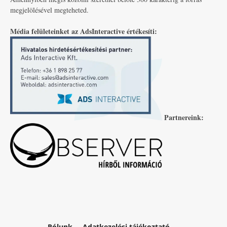
megjelölésével megteheted.
Média felületeinket az AdsInteractive értékesíti:
Partnereink:
Rólunk
Adatkezelési tájékoztató