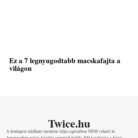
Ez a 7 legnyugodtabb macskafajta a
világon
Twice.hu
A honlapon található tartalom teljes egészében NEM vehető át.
Amennyiben mégis közölni szeretnél belőle 300 karakterig a forrás