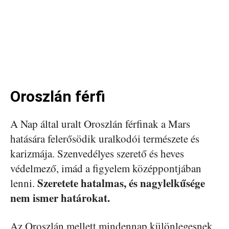
Oroszlán férfi
A Nap által uralt Oroszlán férfinak a Mars
hatására felerősödik uralkodói természete és
karizmája. Szenvedélyes szerető és heves
védelmező, imád a figyelem középpontjában
Szeretete hatalmas, és nagylelkűsége
lenni.
nem ismer határokat.
Az Oroszlán mellett mindennap különlegesnek