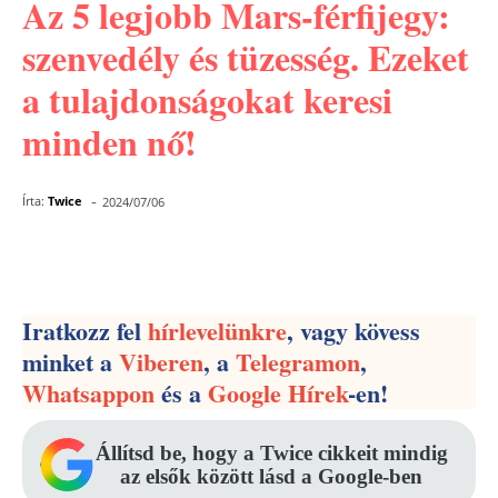
Az 5 legjobb Mars-férfijegy:
szenvedély és tüzesség. Ezeket
a tulajdonságokat keresi
minden nő!
-
Írta:
Twice
2024/07/06
Facebook
Pinterest
WhatsApp
Iratkozz fel
hírlevelünkre
, vagy kövess
minket a
Viberen
, a
Telegramon
,
Whatsappon
és a
Google Hírek
-en!
Állítsd be, hogy a Twice cikkeit mindig
az elsők között lásd a Google-ben