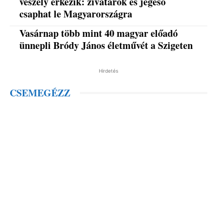
veszély érkezik: zivatarok és jégeső
csaphat le Magyarországra
Vasárnap több mint 40 magyar előadó
ünnepli Bródy János életművét a Szigeten
Hirdetés
CSEMEGÉZZ