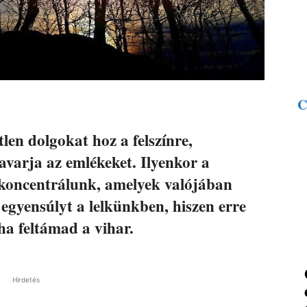
C
tlen dolgokat hoz a felszínre,
kavarja az emlékeket. Ilyenkor a
 koncentrálunk, amelyek valójában
gyensúlyt a lelkünkben, hiszen erre
ha feltámad a vihar.
Hirdetés