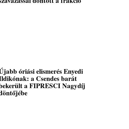
szavazással döntött a frakció
Újabb óriási elismerés Enyedi
Ildikónak: a Csendes barát
bekerült a FIPRESCI Nagydíj
döntőjébe