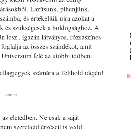
várásokból. Lazítsunk, pihenjünk,
számba, és értékeljük újra azokat a
ak és szükségesek a boldogsághoz. A
án lesz , igazán látványos, rózsaszínes
foglalja az összes szándékot, amit
niverzum felé az utóbbi időben.
sillagjegyek számára a Telihold idején!
E
Hirdetés
 az életedben. Ne csak a saját
anem szeretteid érzéseit is vedd