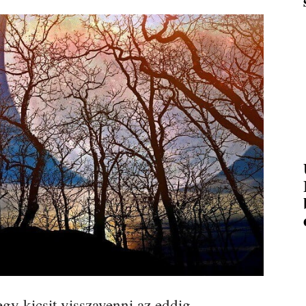
 egy kicsit visszavenni az eddig