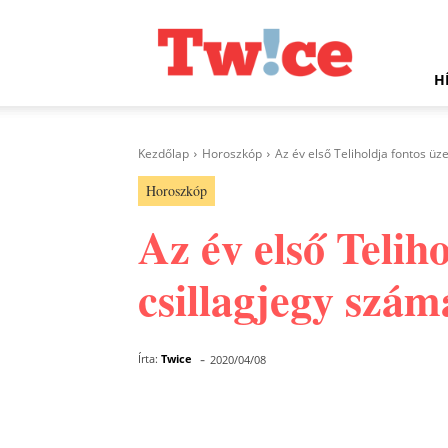
Twice.hu
H
Kezdőlap
Horoszkóp
Az év első Teliholdja fontos ü
Horoszkóp
Az év első Telih
csillagjegy szám
-
Írta:
Twice
2020/04/08
Facebook
Megosztás