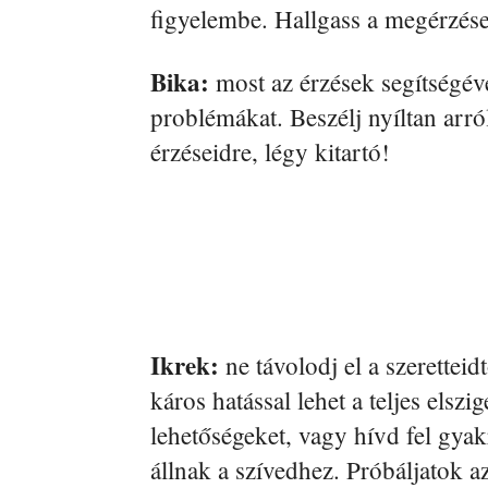
figyelembe. Hallgass a megérzése
Bika:
most az érzések segítségé
problémákat. Beszélj nyíltan arról
érzéseidre, légy kitartó!
Ikrek:
ne távolodj el a szerettei
káros hatással lehet a teljes elszi
lehetőségeket, vagy hívd fel gyak
állnak a szívedhez. Próbáljatok az