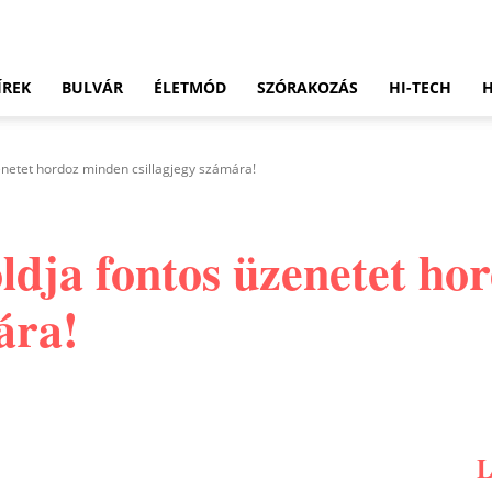
ÍREK
BULVÁR
ÉLETMÓD
SZÓRAKOZÁS
HI-TECH
zenetet hordoz minden csillagjegy számára!
oldja fontos üzenetet h
ára!
Pinterest
WhatsApp
Email