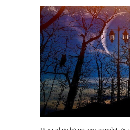
Itt az ideje húzni egy vonalat, és