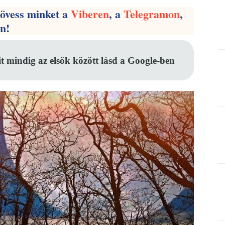
kövess minket a
Viberen
, a
Telegramon
,
en!
it mindig az elsők között lásd a Google-ben