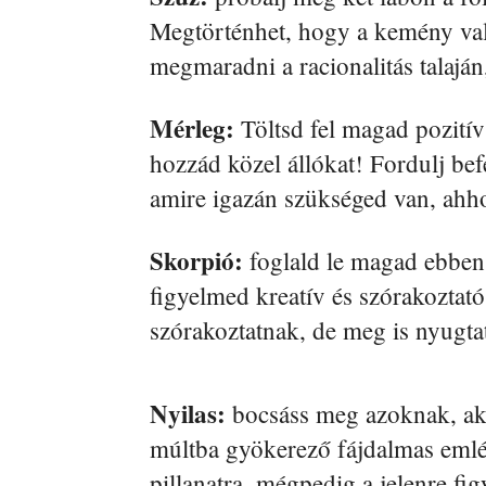
Megtörténhet, hogy a kemény való
megmaradni a racionalitás talajá
Mérleg:
Töltsd fel magad pozitív 
hozzád közel állókat! Fordulj bef
amire igazán szükséged van, ahh
Skorpió:
foglald le magad ebben 
figyelmed kreatív és szórakoztat
szórakoztatnak, de meg is nyugta
Nyilas:
bocsáss meg azoknak, aki
múltba gyökerező fájdalmas emlék
pillanatra, mégpedig a jelenre fig