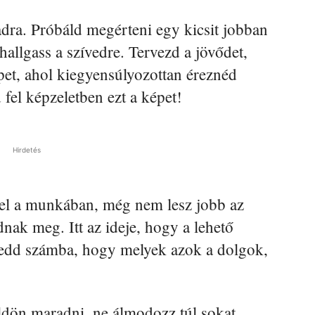
dra. Próbáld megérteni egy kicsit jobban
 hallgass a szívedre. Tervezd a jövődet,
pet, ahol kiegyensúlyozottan éreznéd
fel képzeletben ezt a képet!
Hirdetés
zel a munkában, még nem lesz jobb az
nak meg. Itt az ideje, hogy a lehető
vedd számba, hogy melyek azok a dolgok,
ldön maradni, ne álmodozz túl sokat.