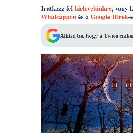
Iratkozz fel
hírlevelünkre
, vagy 
Whatsappon
és a
Google Hírek
-
Állítsd be, hogy a Twice cikke