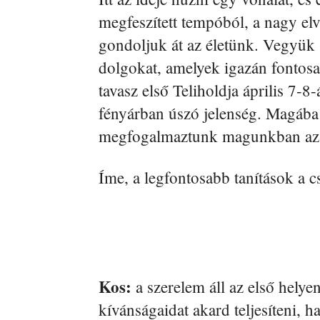
megfeszített tempóból, a nagy el
gondoljuk át az életünk. Vegyük 
dolgokat, amelyek igazán fontos
tavasz első Teliholdja április 7-8-
fényárban úszó jelenség. Magába 
megfogalmaztunk magunkban az U
Íme, a legfontosabb tanítások a c
Kos:
a szerelem áll az első helyen
kívánságaidat akard teljesíteni, h