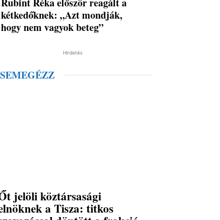
Rubint Réka először reagált a
kétkedőknek: „Azt mondják,
hogy nem vagyok beteg”
Hirdetés
SEMEGÉZZ
Őt jelöli köztársasági
elnöknek a Tisza: titkos