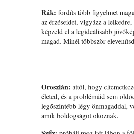
Rák:
fordíts több figyelmet maga
az érzéseidet, vigyázz a lelkedre,
képzeld el a legideálisabb jövőké
magad. Minél többször elevenítsd 
Oroszlán:
attól, hogy eltemetke
életed, és a problémáid sem oldód
legőszintébb légy önmagaddal, 
amik boldogságot okoznak.
Szűz:
próbálj meg két lábon a fö