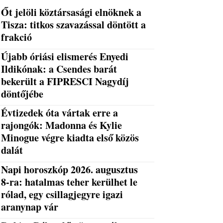
Őt jelöli köztársasági elnöknek a
Tisza: titkos szavazással döntött a
frakció
Újabb óriási elismerés Enyedi
Ildikónak: a Csendes barát
bekerült a FIPRESCI Nagydíj
döntőjébe
Évtizedek óta vártak erre a
rajongók: Madonna és Kylie
Minogue végre kiadta első közös
dalát
Napi horoszkóp 2026. augusztus
8-ra: hatalmas teher kerülhet le
rólad, egy csillagjegyre igazi
aranynap vár