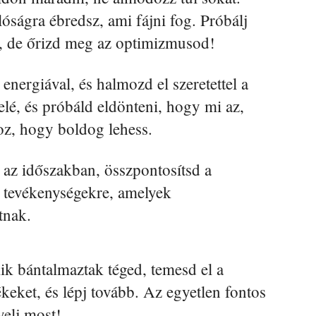
ságra ébredsz, ami fájni fog. Próbálj
n, de őrizd meg az optimizmusod!
energiával, és halmozd el szeretettel a
elé, és próbáld eldönteni, hogy mi az,
oz, hogy boldog lehess.
az időszakban, összpontosítsd a
ó tevékenységekre, amelyek
tnak.
k bántalmaztak téged, temesd el a
eket, és lépj tovább. Az egyetlen fontos
yelj most!