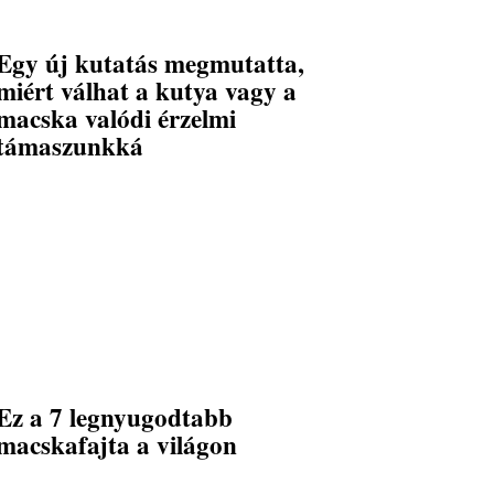
Egy új kutatás megmutatta,
miért válhat a kutya vagy a
macska valódi érzelmi
támaszunkká
Ez a 7 legnyugodtabb
macskafajta a világon