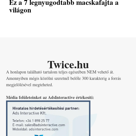
Ez a 7 legnyugodtabb macskafajta a
világon
Twice.hu
A honlapon található tartalom teljes egészében NEM vehető át.
Amennyiben mégis közölni szeretnél belőle 300 karakterig a forrás
megjelölésével megteheted.
Média felületeinket az AdsInteractive értékesíti: