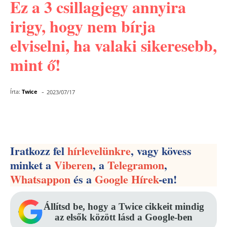
Ez a 3 csillagjegy annyira
irigy, hogy nem bírja
elviselni, ha valaki sikeresebb,
mint ő!
-
Írta:
Twice
2023/07/17
Facebook
Pinterest
WhatsApp
Iratkozz fel
hírlevelünkre
, vagy kövess
minket a
Viberen
, a
Telegramon
,
Whatsappon
és a
Google Hírek
-en!
Állítsd be, hogy a Twice cikkeit mindig
az elsők között lásd a Google-ben