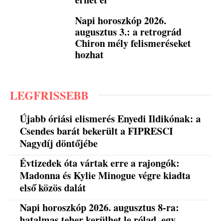
Napi horoszkóp 2026.
augusztus 3.: a retrográd
Chiron mély felismeréseket
hozhat
LEGFRISSEBB
Újabb óriási elismerés Enyedi Ildikónak: a
Csendes barát bekerült a FIPRESCI
Nagydíj döntőjébe
Évtizedek óta vártak erre a rajongók:
Madonna és Kylie Minogue végre kiadta
első közös dalát
Napi horoszkóp 2026. augusztus 8-ra:
hatalmas teher kerülhet le rólad, egy