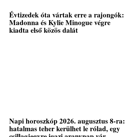
Évtizedek óta vártak erre a rajongók:
Madonna és Kylie Minogue végre
kiadta első közös dalát
Napi horoszkóp 2026. augusztus 8-ra:
hatalmas teher kerülhet le rólad, egy
csillagjegyre igazi aranynap vár