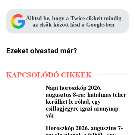
Állítsd be, hogy a Twice cikkeit mindig
az elsők között lásd a Google-ben
Ezeket olvastad már?
KAPCSOLÓDÓ CIKKEK
Napi horoszkóp 2026.
augusztus 8-ra: hatalmas teher
kerülhet le rólad, egy
csillagjegyre igazi aranynap
vár
Horoszkóp 2026. augusztus 7-
re: eloszlanak a felhők, egy