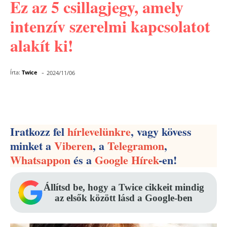
Ez az 5 csillagjegy, amely
intenzív szerelmi kapcsolatot
alakít ki!
-
Írta:
Twice
2024/11/06
Facebook
Pinterest
WhatsApp
Iratkozz fel
hírlevelünkre
, vagy kövess
minket a
Viberen
, a
Telegramon
,
Whatsappon
és a
Google Hírek
-en!
Állítsd be, hogy a Twice cikkeit mindig
az elsők között lásd a Google-ben