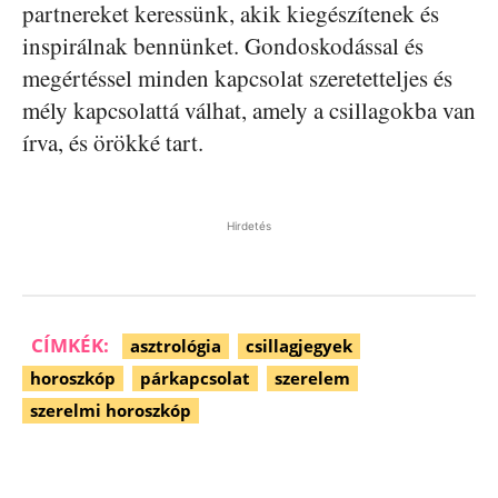
partnereket keressünk, akik kiegészítenek és
inspirálnak bennünket. Gondoskodással és
megértéssel minden kapcsolat szeretetteljes és
mély kapcsolattá válhat, amely a csillagokba van
írva, és örökké tart.
Hirdetés
CÍMKÉK:
asztrológia
csillagjegyek
horoszkóp
párkapcsolat
szerelem
szerelmi horoszkóp
Facebook
Pinterest
WhatsApp