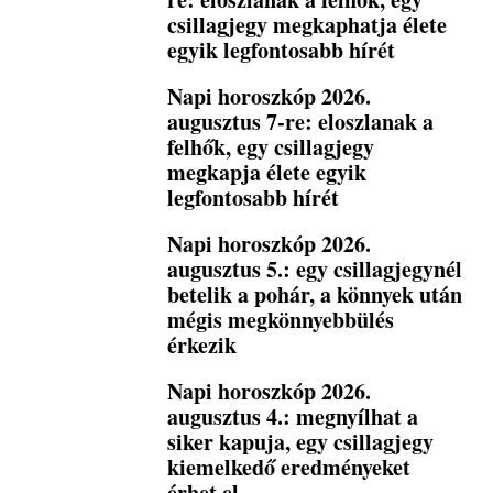
csillagjegy megkaphatja élete
egyik legfontosabb hírét
Napi horoszkóp 2026.
augusztus 7-re: eloszlanak a
felhők, egy csillagjegy
megkapja élete egyik
legfontosabb hírét
Napi horoszkóp 2026.
augusztus 5.: egy csillagjegynél
betelik a pohár, a könnyek után
mégis megkönnyebbülés
érkezik
Napi horoszkóp 2026.
augusztus 4.: megnyílhat a
siker kapuja, egy csillagjegy
kiemelkedő eredményeket
érhet el