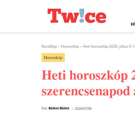
Twice.hu
H
Kezdőlap
Horoszkóp
Heti horoszkóp 2026. július 6-
Horoszkóp
Heti horoszkóp 20
szerencsenapod 
-
Írta:
Bölöni Bálint
2026/07/06
Facebook
Megosztás