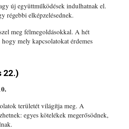
 vagy új együttműködések indulhatnak el.
egy régebbi elképzelésednek.
szel meg félmegoldásokkal. A hét
t, hogy mely kapcsolatokat érdemes
s 22.)
10.
latok területét világítja meg. A
zhetnek: egyes kötelékek megerősödnek,
lnak.