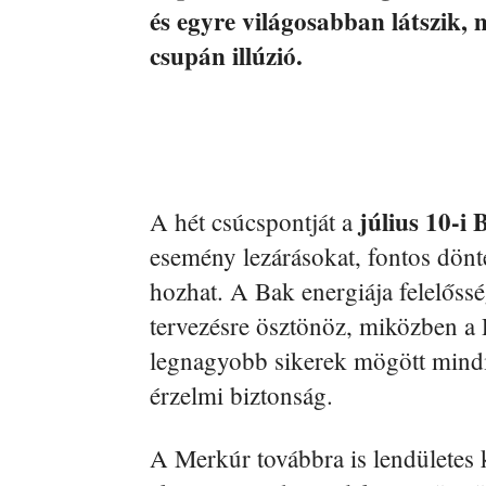
és egyre világosabban látszik, m
csupán illúzió.
július 10-i 
A hét csúcspontját a
esemény lezárásokat, fontos dönt
hozhat. A Bak energiája felelősség
tervezésre ösztönöz, miközben a 
legnagyobb sikerek mögött mindig
érzelmi biztonság.
A Merkúr továbbra is lendületes