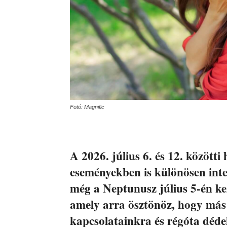
Fotó: Magnific
A 2026. július 6. és 12. közötti 
eseményekben is különösen inten
még a Neptunusz július 5-én k
amely arra ösztönöz, hogy má
kapcsolatainkra és régóta dédel