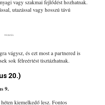
anyagi vagy szakmai fejlődést hozhatnak.
ással, utazással vagy hosszú távú
Hirdetés
a vágysz, és ezt most a partnered is
ek sok félreértést tisztázhatnak.
us 20.)
s 9.
héten kiemelkedő lesz. Fontos