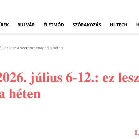
ÍREK
BULVÁR
ÉLETMÓD
SZÓRAKOZÁS
HI-TECH
12.: ez lesz a szerencsenapod a héten
26. július 6-12.: ez lesz
a héten
Pinterest
WhatsApp
Email