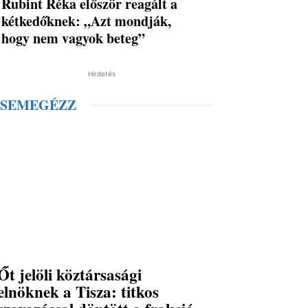
Rubint Réka először reagált a
kétkedőknek: „Azt mondják,
hogy nem vagyok beteg”
Hirdetés
SEMEGÉZZ
Őt jelöli köztársasági
elnöknek a Tisza: titkos