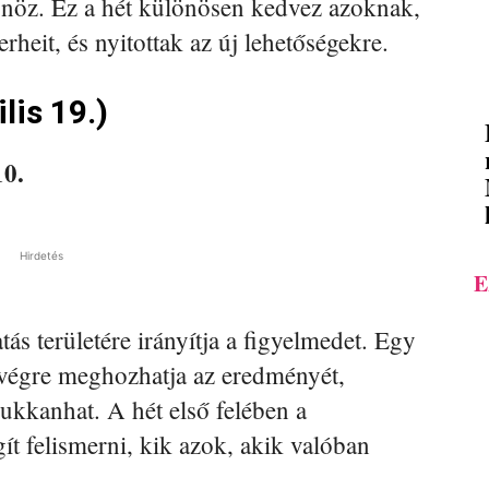
tönöz. Ez a hét különösen kedvez azoknak,
rheit, és nyitottak az új lehetőségekre.
lis 19.)
10.
Hirdetés
E
tás területére irányítja a figyelmedet. Egy
 végre meghozhatja az eredményét,
ukkanhat. A hét első felében a
t felismerni, kik azok, akik valóban