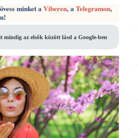
kövess minket a
Viberen
, a
Telegramon
,
en!
it mindig az elsők között lásd a Google-ben