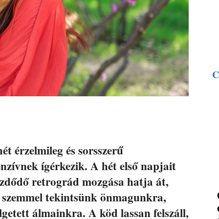
C
hét érzelmileg és sorsszerű
zívnek ígérkezik. A hét első napjait
ezdődő retrográd mozgása hatja át,
s szemmel tekintsünk önmagunkra,
getett álmainkra. A köd lassan felszáll,