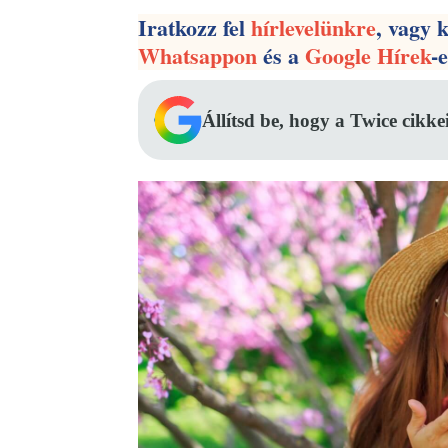
Iratkozz fel
hírlevelünkre
, vagy 
Whatsappon
és a
Google Hírek
-
Állítsd be, hogy a Twice cikke