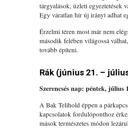
tárgyalások, üzleti egyeztetések
Egy váratlan hír új irányt adhat 
Érzelmi téren most már nem elég
második felében világossá válha
tovább építeni.
Rák (június 21. – júliu
Szerencsés nap: péntek, július 
A Bak Telihold éppen a párkapcso
kapcsolatok fordulóponthoz érke
mások természetes módon lezáru