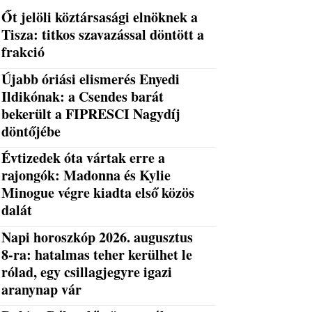
Őt jelöli köztársasági elnöknek a
Tisza: titkos szavazással döntött a
frakció
Újabb óriási elismerés Enyedi
Ildikónak: a Csendes barát
bekerült a FIPRESCI Nagydíj
döntőjébe
Évtizedek óta vártak erre a
rajongók: Madonna és Kylie
Minogue végre kiadta első közös
dalát
Napi horoszkóp 2026. augusztus
8-ra: hatalmas teher kerülhet le
rólad, egy csillagjegyre igazi
aranynap vár