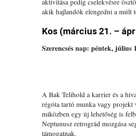
aktivitása pedig cselekvésre ösz
akik hajlandók elengedni a múlt te
Kos (március 21. – ápri
Szerencsés nap: péntek, július 
A Bak Telihold a karrier és a hiva
régóta tartó munka vagy projekt
miközben egy új lehetőség is felb
Neptunusz retrográd mozgása segí
támogatnak.