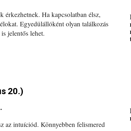
k érkezhetnek. Ha kapcsolatban élsz,
célokat. Egyedülállóként olyan találkozás
s jelentős lehet.
us 20.)
.
sz az intuíciód. Könnyebben felismered