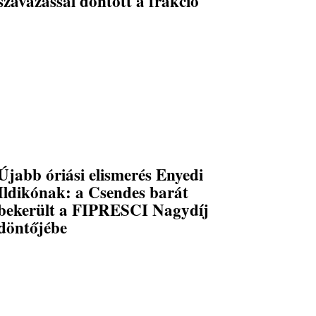
szavazással döntött a frakció
Újabb óriási elismerés Enyedi
Ildikónak: a Csendes barát
bekerült a FIPRESCI Nagydíj
döntőjébe