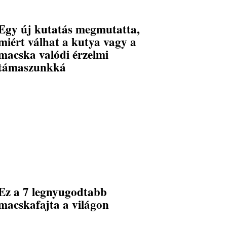
Egy új kutatás megmutatta,
miért válhat a kutya vagy a
macska valódi érzelmi
támaszunkká
Ez a 7 legnyugodtabb
macskafajta a világon