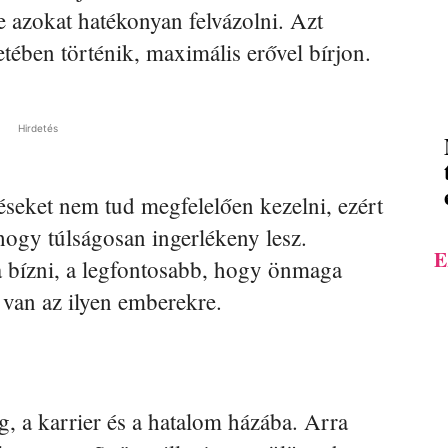
e azokat hatékonyan felvázolni. Azt
tében történik, maximális erővel bírjon.
Hirdetés
seket nem tud megfelelően kezelni, ezért
hogy túlságosan ingerlékeny lesz.
E
a bízni, a legfontosabb, hogy önmaga
 van az ilyen emberekre.
, a karrier és a hatalom házába. Arra