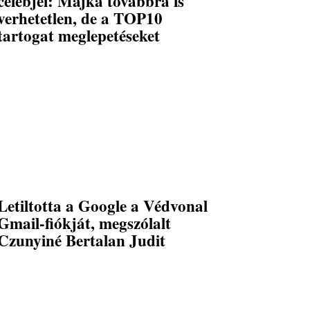
celebjei: Majka továbbra is
verhetetlen, de a TOP10
tartogat meglepetéseket
Letiltotta a Google a Védvonal
Gmail-fiókját, megszólalt
Czunyiné Bertalan Judit