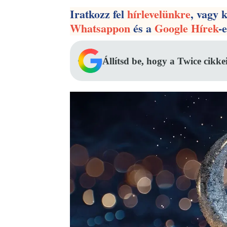
Iratkozz fel
hírlevelünkre
, vagy 
Whatsappon
és a
Google Hírek
-
Állítsd be, hogy a Twice cikke