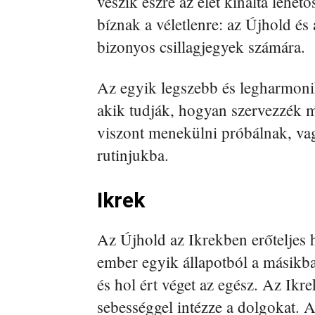
veszik észre az élet kínálta lehe
bíznak a véletlenre: az Újhold és 
bizonyos csillagjegyek számára.
Az egyik legszebb és legharmoni
akik tudják, hogyan szervezzék m
viszont menekülni próbálnak, vag
rutinjukba.
Ikrek
Az Újhold az Ikrekben erőteljes 
ember egyik állapotból a másikba
és hol ért véget az egész. Az Ikr
sebességgel intézze a dolgokat. A