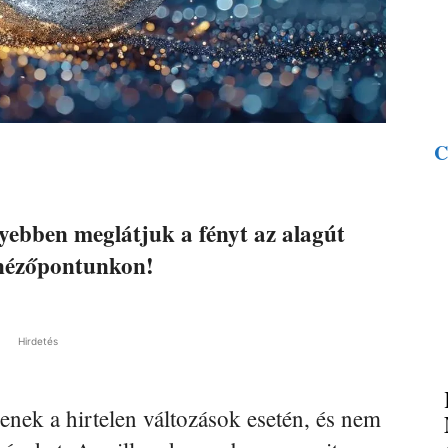
C
yebben meglátjuk a fényt az alagút
 nézőpontunkon!
Hirdetés
nek a hirtelen változások esetén, és nem