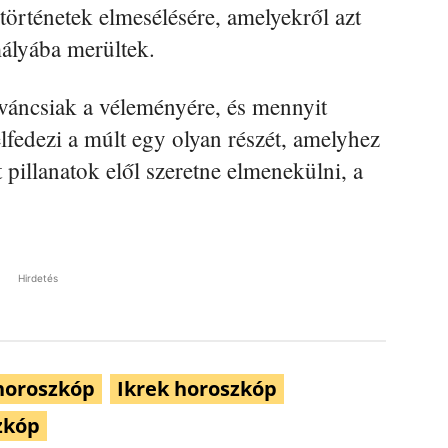
történetek elmesélésére, amelyekről azt
mályába merültek.
váncsiak a véleményére, és mennyit
felfedezi a múlt egy olyan részét, amelyhez
 pillanatok elől szeretne elmenekülni, a
Hirdetés
horoszkóp
Ikrek horoszkóp
zkóp