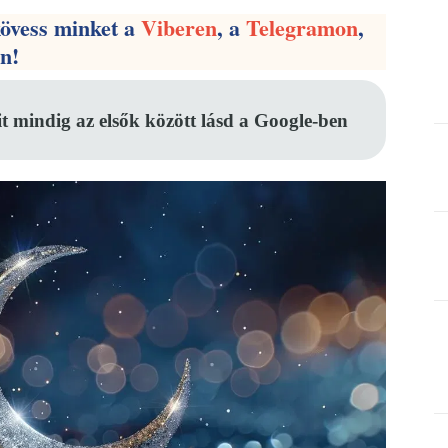
kövess minket a
Viberen
, a
Telegramon
,
en!
it mindig az elsők között lásd a Google-ben