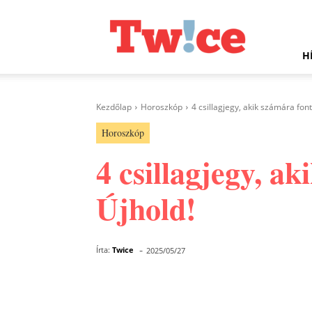
Twice.hu
H
Kezdőlap
Horoszkóp
4 csillagjegy, akik számára font
Horoszkóp
4 csillagjegy, a
Újhold!
-
Írta:
Twice
2025/05/27
Facebook
Megosztás