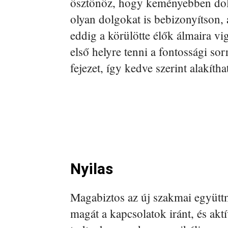
ösztönöz, hogy keményebben dolg
olyan dolgokat is bebizonyítson,
eddig a körülötte élők álmaira vig
első helyre tenni a fontossági s
fejezet, így kedve szerint alakítha
Nyilas
Magabiztos az új szakmai együtt
magát a kapcsolatok iránt, és ak