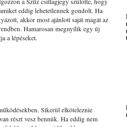
ozzon a Szűz csillagjegy szülötte, hogy
 amiket eddig lehetetlennek gondolt. Ha
yázott, akkor most ajánlott saját magát az
orrendben. Hamarosan megnyílik egy új
tja a lépéseket.
működésekben. Sikerül elköteleznie
tívan részt vesz bennük. Ha eddig nem