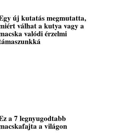
Egy új kutatás megmutatta,
miért válhat a kutya vagy a
macska valódi érzelmi
támaszunkká
Ez a 7 legnyugodtabb
macskafajta a világon