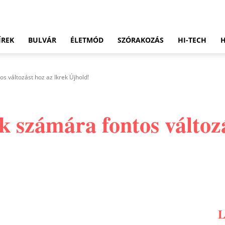
ÍREK
BULVÁR
ÉLETMÓD
SZÓRAKOZÁS
HI-TECH
os változást hoz az Ikrek Újhold!
kik számára fontos változ
Pinterest
WhatsApp
Email