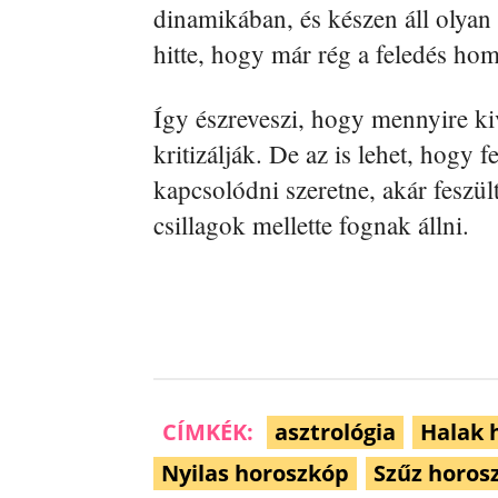
dinamikában, és készen áll olyan 
hitte, hogy már rég a feledés ho
Így észreveszi, hogy mennyire ki
kritizálják. De az is lehet, hogy 
kapcsolódni szeretne, akár feszült
csillagok mellette fognak állni.
CÍMKÉK:
asztrológia
Halak 
Nyilas horoszkóp
Szűz horos