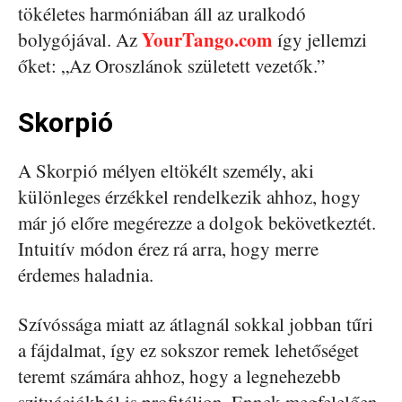
tökéletes harmóniában áll az uralkodó
YourTango.com
bolygójával. Az
így jellemzi
őket: „Az Oroszlánok született vezetők.”
Skorpió
A Skorpió mélyen eltökélt személy, aki
különleges érzékkel rendelkezik ahhoz, hogy
már jó előre megérezze a dolgok bekövetkeztét.
Intuitív módon érez rá arra, hogy merre
érdemes haladnia.
Szívóssága miatt az átlagnál sokkal jobban tűri
a fájdalmat, így ez sokszor remek lehetőséget
teremt számára ahhoz, hogy a legnehezebb