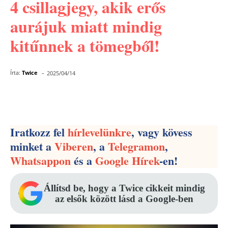
4 csillagjegy, akik erős
aurájuk miatt mindig
kitűnnek a tömegből!
-
Írta:
Twice
2025/04/14
Facebook
Pinterest
WhatsApp
Iratkozz fel
hírlevelünkre
, vagy kövess
minket a
Viberen
, a
Telegramon
,
Whatsappon
és a
Google Hírek
-en!
Állítsd be, hogy a Twice cikkeit mindig
az elsők között lásd a Google-ben