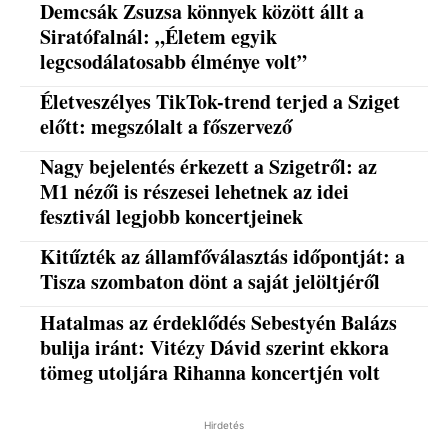
Demcsák Zsuzsa könnyek között állt a
Siratófalnál: „Életem egyik
legcsodálatosabb élménye volt”
Életveszélyes TikTok-trend terjed a Sziget
előtt: megszólalt a főszervező
Nagy bejelentés érkezett a Szigetről: az
M1 nézői is részesei lehetnek az idei
fesztivál legjobb koncertjeinek
Kitűzték az államfőválasztás időpontját: a
Tisza szombaton dönt a saját jelöltjéről
Hatalmas az érdeklődés Sebestyén Balázs
bulija iránt: Vitézy Dávid szerint ekkora
tömeg utoljára Rihanna koncertjén volt
Hirdetés