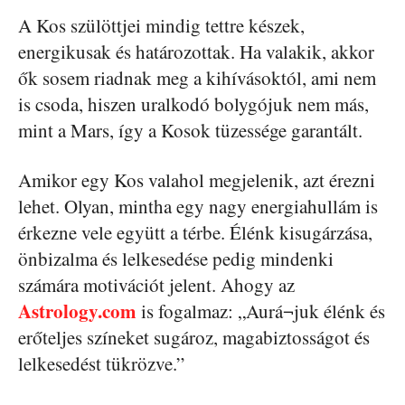
A Kos szülöttjei mindig tettre készek,
energikusak és határozottak. Ha valakik, akkor
ők sosem riadnak meg a kihívásoktól, ami nem
is csoda, hiszen uralkodó bolygójuk nem más,
mint a Mars, így a Kosok tüzessége garantált.
Amikor egy Kos valahol megjelenik, azt érezni
lehet. Olyan, mintha egy nagy energiahullám is
érkezne vele együtt a térbe. Élénk kisugárzása,
önbizalma és lelkesedése pedig mindenki
számára motivációt jelent. Ahogy az
Astrology.com
is fogalmaz: „Aurá¬juk élénk és
erőteljes színeket sugároz, magabiztosságot és
lelkesedést tükrözve.”