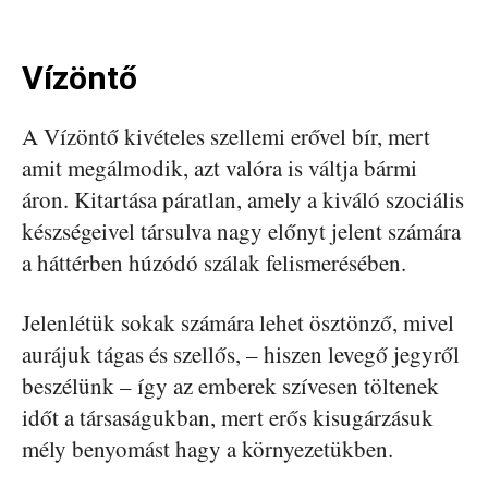
Vízöntő
A Vízöntő kivételes szellemi erővel bír, mert
amit megálmodik, azt valóra is váltja bármi
áron. Kitartása páratlan, amely a kiváló szociális
készségeivel társulva nagy előnyt jelent számára
a háttérben húzódó szálak felismerésében.
Jelenlétük sokak számára lehet ösztönző, mivel
aurájuk tágas és szellős, – hiszen levegő jegyről
beszélünk – így az emberek szívesen töltenek
időt a társaságukban, mert erős kisugárzásuk
mély benyomást hagy a környezetükben.