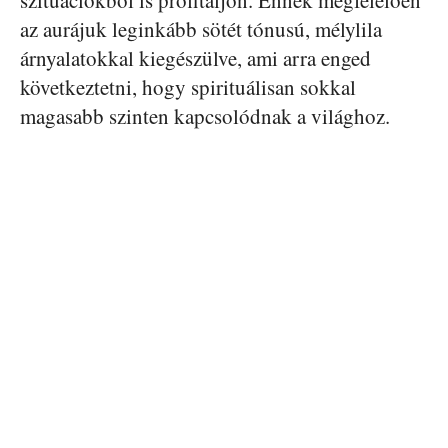
szituációkból is profitáljon. Ennek megfelelően
az aurájuk leginkább sötét tónusú, mélylila
árnyalatokkal kiegészülve, ami arra enged
következtetni, hogy spirituálisan sokkal
magasabb szinten kapcsolódnak a világhoz.