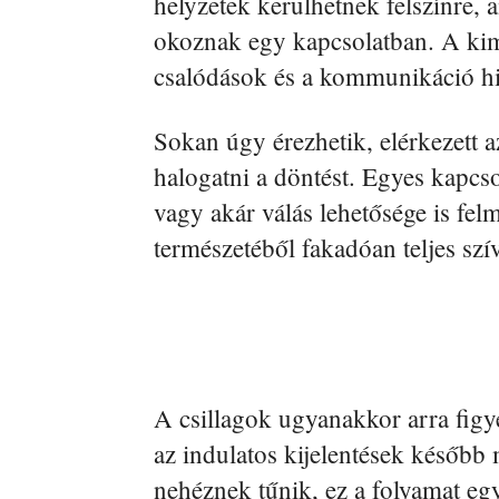
helyzetek kerülhetnek felszínre,
okoznak egy kapcsolatban. A kim
csalódások és a kommunikáció hi
Sokan úgy érezhetik, elérkezett 
halogatni a döntést. Egyes kapcs
vagy akár válás lehetősége is fel
természetéből fakadóan teljes szí
A csillagok ugyanakkor arra figy
az indulatos kijelentések később
nehéznek tűnik, ez a folyamat egy