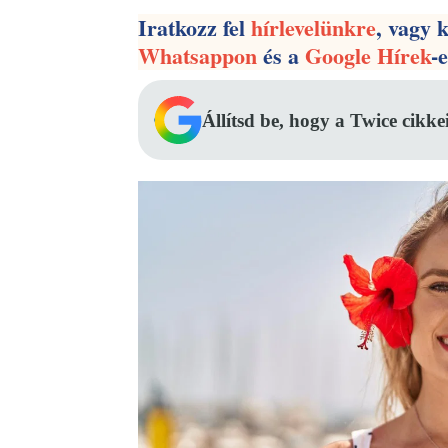
Iratkozz fel
hírlevelünkre
, vagy 
Whatsappon
és a
Google Hírek
-
Állítsd be, hogy a Twice cikke