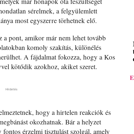
 amelyek már hónapok óta feszültséget
ondatlan sérelmek, a felgyülemlett
ánya most egyszerre törhetnek elő.
az a pont, amikor már nem lehet tovább
olatokban komoly szakítás, különélés
merülhet. A fájdalmat fokozza, hogy a Kos
vvel kötődik azokhoz, akiket szeret.
E
Hirdetés
elmeztetnek, hogy a hirtelen reakciók és
 megbánást okozhatnak. Bár a helyzet
 fontos érzelmi tisztulást szolgál, amely