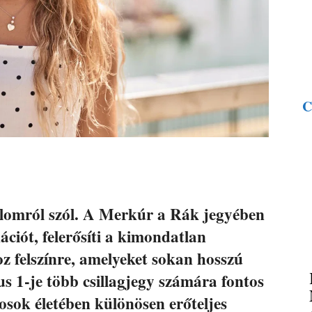
C
lomról szól. A Merkúr a Rák jegyében
ciót, felerősíti a kimondatlan
z felszínre, amelyeket sokan hosszú
us 1-je több csillagjegy számára fontos
osok életében különösen erőteljes