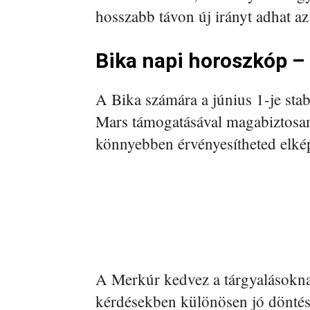
hosszabb távon új irányt adhat az
Bika napi horoszkóp – 
A Bika számára a június 1-je stabi
Mars támogatásával magabiztosan 
könnyebben érvényesítheted elké
A Merkúr kedvez a tárgyalásokna
kérdésekben különösen jó döntés