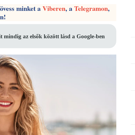
kövess minket a
Viberen
, a
Telegramon
,
en!
it mindig az elsők között lásd a Google-ben