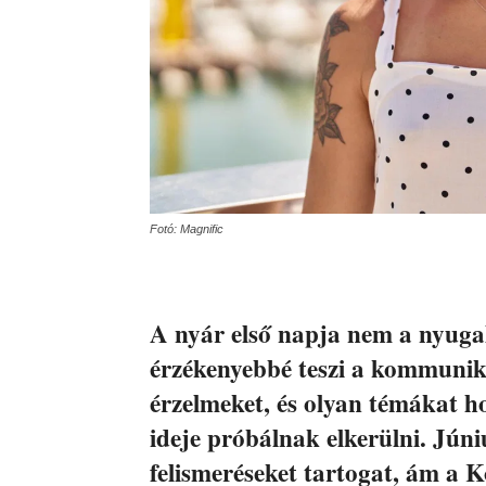
Fotó: Magnific
A nyár első napja nem a nyuga
érzékenyebbé teszi a kommuniká
érzelmeket, és olyan témákat ho
ideje próbálnak elkerülni. Júni
felismeréseket tartogat, ám a K