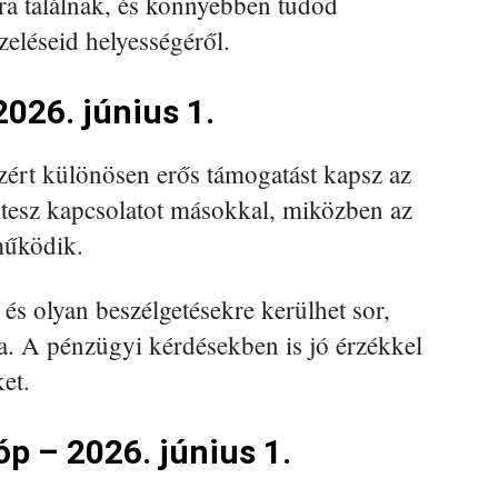
ásra találnak, és könnyebben tudod
eléseid helyességéről.
026. június 1.
ezért különösen erős támogatást kapsz az
tesz kapcsolatot másokkal, miközben az
működik.
és olyan beszélgetésekre kerülhet sor,
a. A pénzügyi kérdésekben is jó érzékkel
et.
p – 2026. június 1.