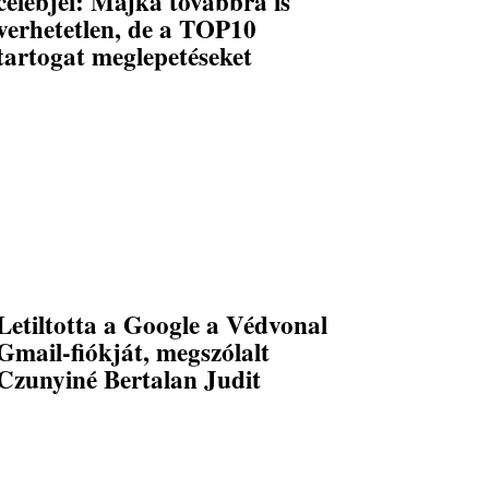
celebjei: Majka továbbra is
verhetetlen, de a TOP10
tartogat meglepetéseket
Letiltotta a Google a Védvonal
Gmail-fiókját, megszólalt
Czunyiné Bertalan Judit