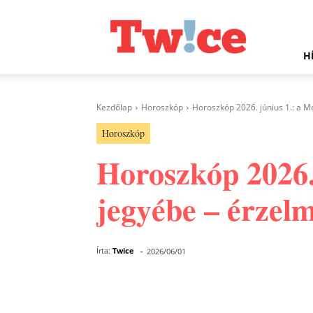
Twice.hu
H
Kezdőlap
Horoszkóp
Horoszkóp 2026. június 1.: a Me
Horoszkóp
Horoszkóp 2026.
jegyébe – érzelm
-
Írta:
Twice
2026/06/01
Facebook
Megosztás