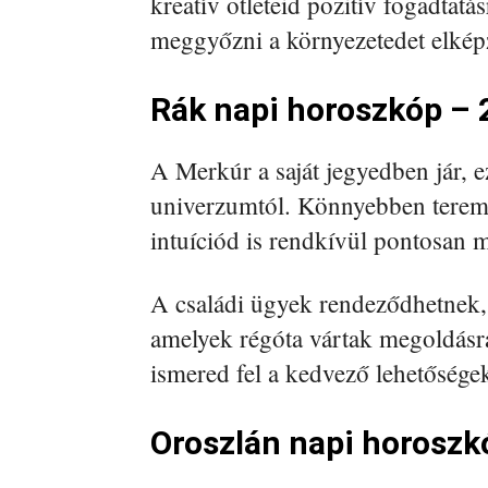
kreatív ötleteid pozitív fogadtat
meggyőzni a környezetedet elképz
Rák napi horoszkóp – 2
A Merkúr a saját jegyedben jár, 
univerzumtól. Könnyebben terem
intuíciód is rendkívül pontosan 
A családi ügyek rendeződhetnek, 
amelyek régóta vártak megoldásr
ismered fel a kedvező lehetőségek
Oroszlán napi horoszkó