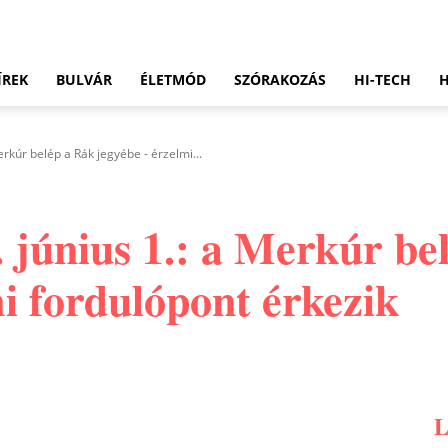
ÍREK
BULVÁR
ÉLETMÓD
SZÓRAKOZÁS
HI-TECH
rkúr belép a Rák jegyébe - érzelmi...
 június 1.: a Merkúr be
i fordulópont érkezik
Pinterest
WhatsApp
Email