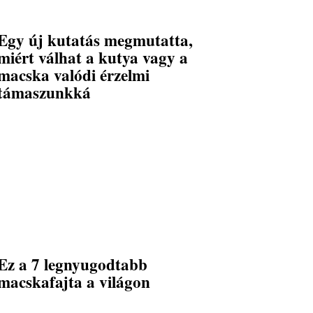
Egy új kutatás megmutatta,
miért válhat a kutya vagy a
macska valódi érzelmi
támaszunkká
Ez a 7 legnyugodtabb
macskafajta a világon