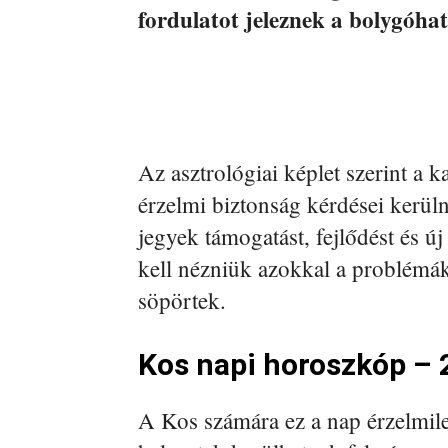
fordulatot jeleznek a bolygóha
Az asztrológiai képlet szerint a k
érzelmi biztonság kérdései kerül
jegyek támogatást, fejlődést és 
kell nézniük azokkal a problémák
söpörtek.
Kos napi horoszkóp – 2
A Kos számára ez a nap érzelmile