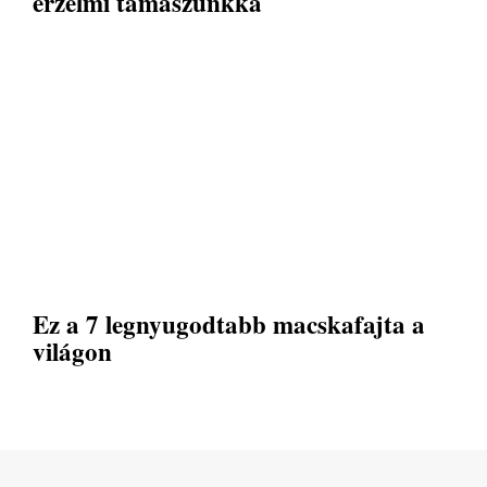
érzelmi támaszunkká
Ez a 7 legnyugodtabb macskafajta a
világon