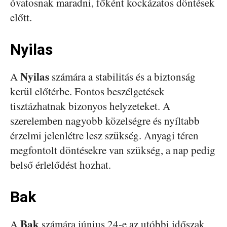
óvatosnak maradni, főként kockázatos döntések
előtt.
Nyilas
Nyilas
A
számára a stabilitás és a biztonság
kerül előtérbe. Fontos beszélgetések
tisztázhatnak bizonyos helyzeteket. A
szerelemben nagyobb közelségre és nyíltabb
érzelmi jelenlétre lesz szükség. Anyagi téren
megfontolt döntésekre van szükség, a nap pedig
belső érlelődést hozhat.
Bak
Bak
A
számára június 24-e az utóbbi időszak