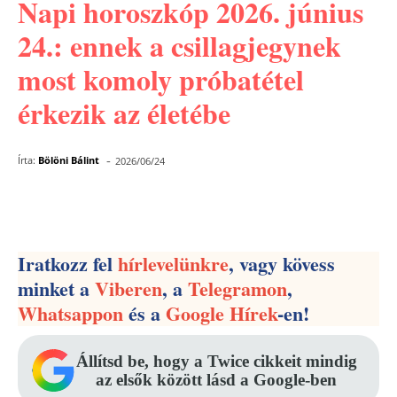
Napi horoszkóp 2026. június
24.: ennek a csillagjegynek
most komoly próbatétel
érkezik az életébe
-
Írta:
Bölöni Bálint
2026/06/24
Facebook
Pinterest
WhatsApp
Iratkozz fel
hírlevelünkre
, vagy kövess
minket a
Viberen
, a
Telegramon
,
Whatsappon
és a
Google Hírek
-en!
Állítsd be, hogy a Twice cikkeit mindig
az elsők között lásd a Google-ben