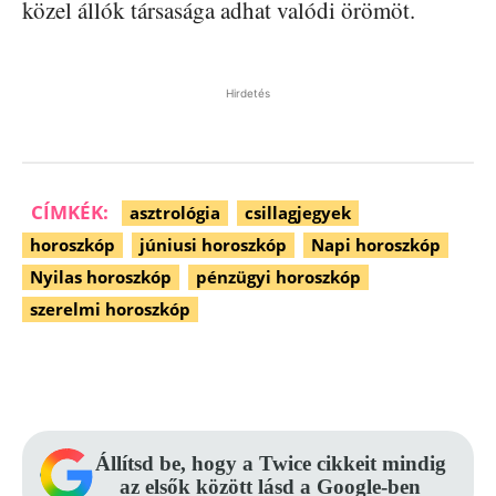
közel állók társasága adhat valódi örömöt.
Hirdetés
CÍMKÉK:
asztrológia
csillagjegyek
horoszkóp
júniusi horoszkóp
Napi horoszkóp
Nyilas horoszkóp
pénzügyi horoszkóp
szerelmi horoszkóp
Facebook
Pinterest
WhatsApp
Állítsd be, hogy a Twice cikkeit mindig
az elsők között lásd a Google-ben