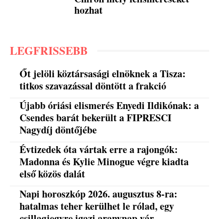
hozhat
LEGFRISSEBB
Őt jelöli köztársasági elnöknek a Tisza:
titkos szavazással döntött a frakció
Újabb óriási elismerés Enyedi Ildikónak: a
Csendes barát bekerült a FIPRESCI
Nagydíj döntőjébe
Évtizedek óta vártak erre a rajongók:
Madonna és Kylie Minogue végre kiadta
első közös dalát
Napi horoszkóp 2026. augusztus 8-ra:
hatalmas teher kerülhet le rólad, egy
csillagjegyre igazi aranynap vár