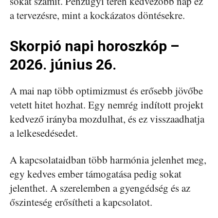
sokat számít. Pénzügyi téren kedvezőbb nap ez
a tervezésre, mint a kockázatos döntésekre.
Skorpió napi horoszkóp –
2026. június 26.
A mai nap több optimizmust és erősebb jövőbe
vetett hitet hozhat. Egy nemrég indított projekt
kedvező irányba mozdulhat, és ez visszaadhatja
a lelkesedésedet.
A kapcsolataidban több harmónia jelenhet meg,
egy kedves ember támogatása pedig sokat
jelenthet. A szerelemben a gyengédség és az
őszinteség erősítheti a kapcsolatot.