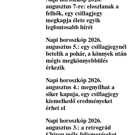
augusztus 7-re: eloszlanak a
felhők, egy csillagjegy
megkapja élete egyik
legfontosabb hírét
Napi horoszkóp 2026.
augusztus 5.: egy csillagjegynél
betelik a pohár, a könnyek után
mégis megkönnyebbülés
érkezik
Napi horoszkóp 2026.
augusztus 4.: megnyílhat a
siker kapuja, egy csillagjegy
kiemelkedő eredményeket
érhet el
Napi horoszkóp 2026.
augusztus 3.: a retrográd
Chiron mély felismeréseket