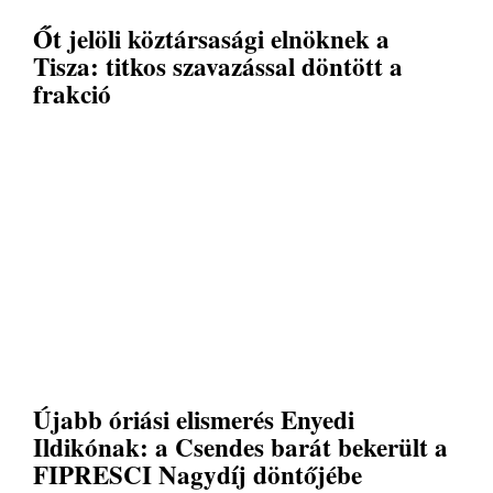
Őt jelöli köztársasági elnöknek a
Tisza: titkos szavazással döntött a
frakció
Újabb óriási elismerés Enyedi
Ildikónak: a Csendes barát bekerült a
FIPRESCI Nagydíj döntőjébe