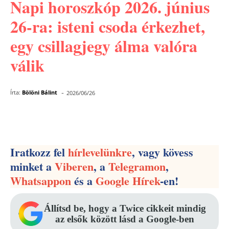
Napi horoszkóp 2026. június
26-ra: isteni csoda érkezhet,
egy csillagjegy álma valóra
válik
-
Írta:
Bölöni Bálint
2026/06/26
Facebook
Pinterest
WhatsApp
Iratkozz fel
hírlevelünkre
, vagy kövess
minket a
Viberen
, a
Telegramon
,
Whatsappon
és a
Google Hírek
-en!
Állítsd be, hogy a Twice cikkeit mindig
az elsők között lásd a Google-ben