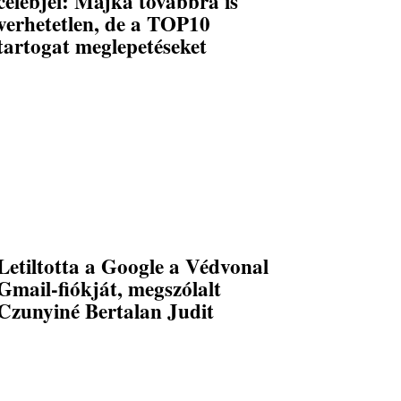
celebjei: Majka továbbra is
verhetetlen, de a TOP10
tartogat meglepetéseket
Letiltotta a Google a Védvonal
Gmail-fiókját, megszólalt
Czunyiné Bertalan Judit