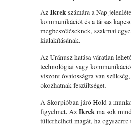
Ikrek
Az
számára a Nap jelenléte
kommunikációt és a társas kapcso
megbeszéléseknek, szakmai egyez
kialakításának.
Az Uránusz hatása váratlan lehető
technológiai vagy kommunikációs
viszont óvatosságra van szükség, 
okozhatnak feszültséget.
A Skorpióban járó Hold a munka é
Ikrek
figyelmet. Az
ma sok minde
túlterhelheti magát, ha egyszerre 