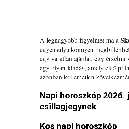
Sk
A legnagyobb figyelmet ma a
egyensúlya könnyen megbillenhet.
egy váratlan ajánlat, egy érzelmi
egy olyan kiadás, amely első pill
azonban kellemetlen következmén
Napi horoszkóp 2026. 
csillagjegynek
Kos napi horoszkóp