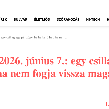
ÍREK
BULVÁR
ÉLETMÓD
SZÓRAKOZÁS
HI-TECH
 egy csillagjegy pénzügyi bajba kerülhet, ha nem...
026. június 7.: egy csil
ha nem fogja vissza mag
Pinterest
WhatsApp
Email