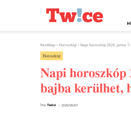
Twice.hu
H
Kezdőlap
Horoszkóp
Napi horoszkóp 2026. június 7.:
Horoszkóp
Napi horoszkóp 2
bajba kerülhet, 
-
Írta:
Twice
2026/06/07
Facebook
Megosztás