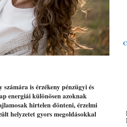
C
gy számára is érzékeny pénzügyi és
nap energiái különösen azoknak
ajlamosak hirtelen dönteni, érzelmi
zült helyzetet gyors megoldásokkal