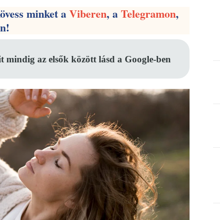
kövess minket a
Viberen
, a
Telegramon
,
en!
it mindig az elsők között lásd a Google-ben