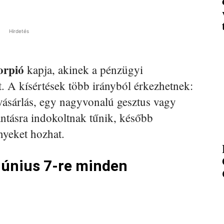
Hirdetés
orpió
kapja, akinek a pénzügyi
 A kísértések több irányból érkezhetnek:
 vásárlás, egy nagyvonalú gesztus vagy
antásra indokoltnak tűnik, később
yeket hozhat.
június 7-re minden