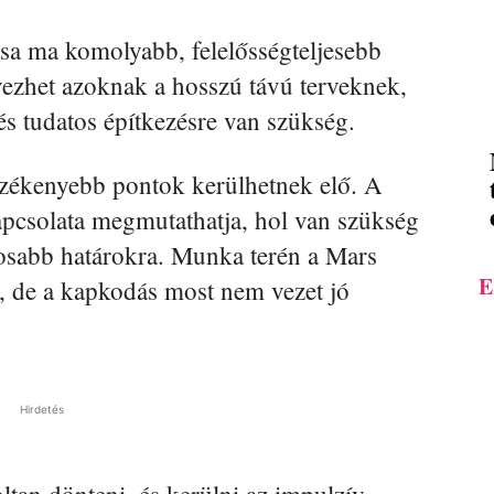
sa ma komolyabb, felelősségteljesebb
vezhet azoknak a hosszú távú terveknek,
és tudatos építkezésre van szükség.
zékenyebb pontok kerülhetnek elő. A
apcsolata megmutathatja, hol van szükség
osabb határokra. Munka terén a Mars
E
t, de a kapkodás most nem vezet jó
Hirdetés
an dönteni, és kerülni az impulzív