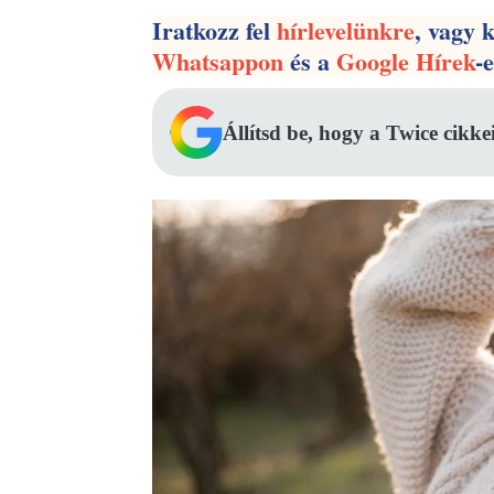
Iratkozz fel
hírlevelünkre
, vagy 
Whatsappon
és a
Google Hírek
-
Állítsd be, hogy a Twice cikke