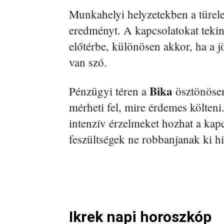
Munkahelyi helyzetekben a türel
eredményt. A kapcsolatokat teki
előtérbe, különösen akkor, ha a j
van szó.
Bika
Pénzügyi téren a
ösztönösen 
mérheti fel, mire érdemes költen
intenzív érzelmeket hozhat a kapc
feszültségek ne robbanjanak ki hi
Ikrek napi horoszkóp