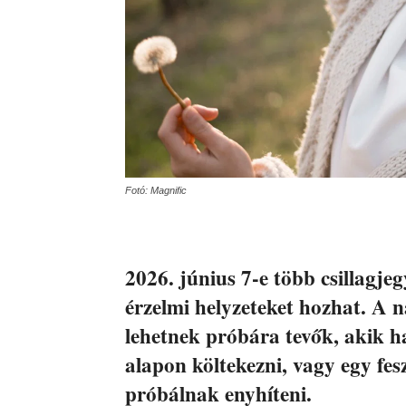
Fotó: Magnific
2026. június 7-e több csillagje
érzelmi helyzeteket hozhat. A 
lehetnek próbára tevők, akik h
alapon költekezni, vagy egy fes
próbálnak enyhíteni.