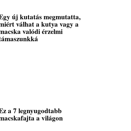
Egy új kutatás megmutatta,
miért válhat a kutya vagy a
macska valódi érzelmi
támaszunkká
Ez a 7 legnyugodtabb
macskafajta a világon