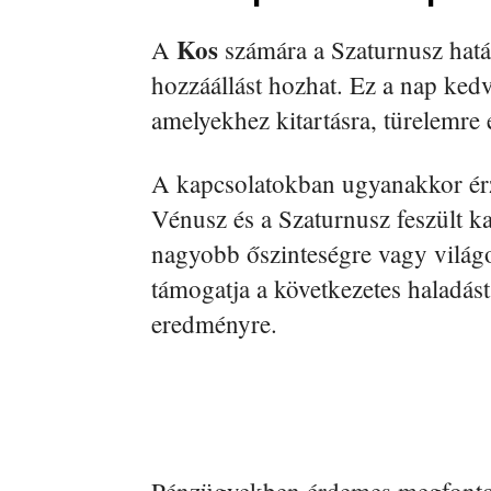
Kos
A
számára a Szaturnusz hatá
hozzáállást hozhat. Ez a nap ked
amelyekhez kitartásra, türelemre 
A kapcsolatokban ugyanakkor ér
Vénusz és a Szaturnusz feszült k
nagyobb őszinteségre vagy világ
támogatja a következetes haladás
eredményre.
Pénzügyekben érdemes megfontolt