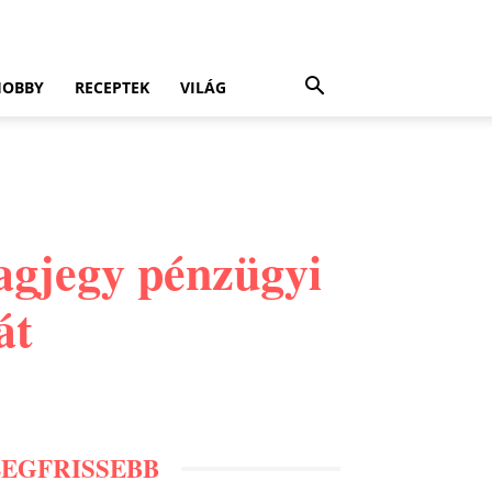
HOBBY
RECEPTEK
VILÁG
lagjegy pénzügyi
át
LEGFRISSEBB