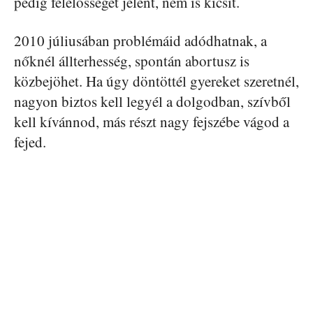
pedig felelősséget jelent, nem is kicsit.
2010 júliusában problémáid adódhatnak, a
nőknél
állterhesség
, spontán abortusz is
közbejöhet. Ha úgy döntöttél gyereket szeretnél,
nagyon biztos kell legyél a dolgodban, szívből
kell kívánnod, más részt nagy fejszébe vágod a
fejed.