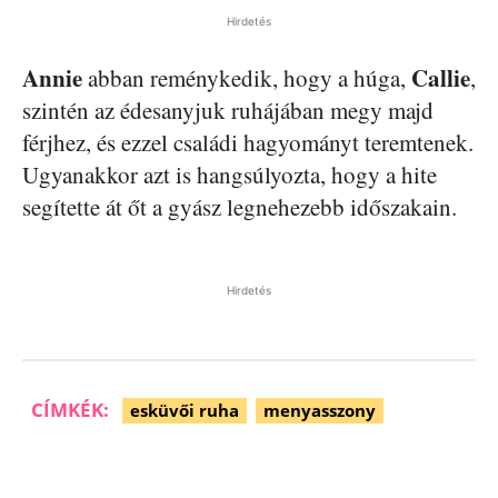
Hirdetés
Annie
Callie
abban reménykedik, hogy a húga,
,
szintén az édesanyjuk ruhájában megy majd
férjhez, és ezzel családi hagyományt teremtenek.
Ugyanakkor azt is hangsúlyozta, hogy a hite
segítette át őt a gyász legnehezebb időszakain.
Hirdetés
CÍMKÉK:
esküvői ruha
menyasszony
Facebook
Pinterest
WhatsApp