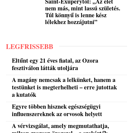
Saint-Exupérytől: „Az élet
nem más, mint lassú születés.
Túl könnyű is lenne kész
lélekhez hozzájutni”
LEGFRISSEBB
Eltűnt egy 21 éves fiatal, az Ozora
fesztiválon látták utoljára
A magány nemcsak a lelkünket, hanem a
testünket is megterhelheti – erre jutottak
a kutatók
Egyre többen hisznek egészségügyi
influenszereknek az orvosok helyett
A vérvizsgálat, amely megmutathatja,