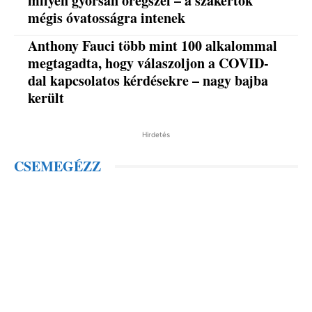
milyen gyorsan öregszel – a szakértők
mégis óvatosságra intenek
Anthony Fauci több mint 100 alkalommal
megtagadta, hogy válaszoljon a COVID-
dal kapcsolatos kérdésekre – nagy bajba
került
Hirdetés
CSEMEGÉZZ