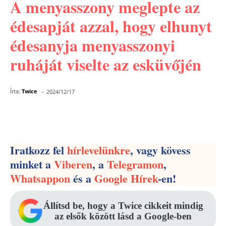
A menyasszony meglepte az
édesapját azzal, hogy elhunyt
édesanyja menyasszonyi
ruháját viselte az esküvőjén
-
Írta:
Twice
2024/12/17
Facebook
Pinterest
WhatsApp
Iratkozz fel
hírlevelünkre
, vagy kövess
minket a
Viberen
, a
Telegramon
,
Whatsappon
és a
Google Hírek
-en!
Állítsd be, hogy a Twice cikkeit mindig
az elsők között lásd a Google-ben