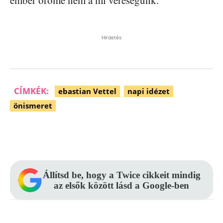
ember öröme nem a mi vereségünk.
Hirdetés
CÍMKÉK:
ebastian Vettel
napi idézet
önismeret
Facebook
Pinterest
WhatsApp
Állítsd be, hogy a Twice cikkeit mindig
az elsők között lásd a Google-ben