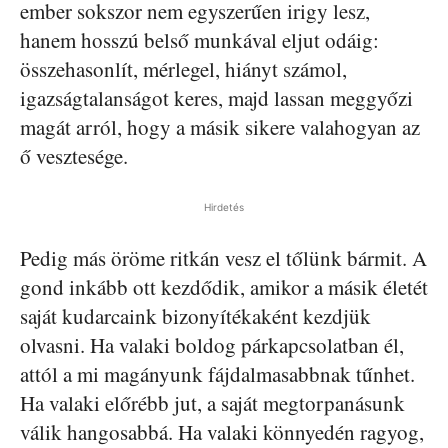
ember sokszor nem egyszerűen irigy lesz,
hanem hosszú belső munkával eljut odáig:
összehasonlít, mérlegel, hiányt számol,
igazságtalanságot keres, majd lassan meggyőzi
magát arról, hogy a másik sikere valahogyan az
ő vesztesége.
Hirdetés
Pedig más öröme ritkán vesz el tőlünk bármit. A
gond inkább ott kezdődik, amikor a másik életét
saját kudarcaink bizonyítékaként kezdjük
olvasni. Ha valaki boldog párkapcsolatban él,
attól a mi magányunk fájdalmasabbnak tűnhet.
Ha valaki előrébb jut, a saját megtorpanásunk
válik hangosabbá. Ha valaki könnyedén ragyog,