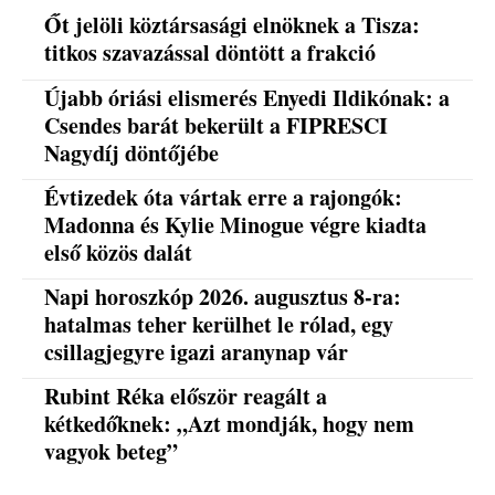
Őt jelöli köztársasági elnöknek a Tisza:
titkos szavazással döntött a frakció
Újabb óriási elismerés Enyedi Ildikónak: a
Csendes barát bekerült a FIPRESCI
Nagydíj döntőjébe
Évtizedek óta vártak erre a rajongók:
Madonna és Kylie Minogue végre kiadta
első közös dalát
Napi horoszkóp 2026. augusztus 8-ra:
hatalmas teher kerülhet le rólad, egy
csillagjegyre igazi aranynap vár
Rubint Réka először reagált a
kétkedőknek: „Azt mondják, hogy nem
vagyok beteg”