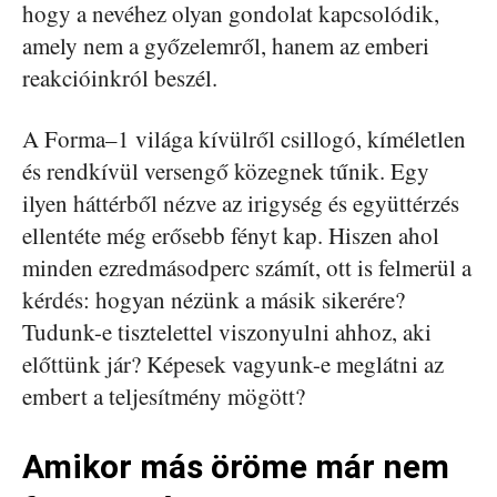
hogy a nevéhez olyan gondolat kapcsolódik,
amely nem a győzelemről, hanem az emberi
reakcióinkról beszél.
A Forma–1 világa kívülről csillogó, kíméletlen
és rendkívül versengő közegnek tűnik. Egy
ilyen háttérből nézve az irigység és együttérzés
ellentéte még erősebb fényt kap. Hiszen ahol
minden ezredmásodperc számít, ott is felmerül a
kérdés: hogyan nézünk a másik sikerére?
Tudunk-e tisztelettel viszonyulni ahhoz, aki
előttünk jár? Képesek vagyunk-e meglátni az
embert a teljesítmény mögött?
Amikor más öröme már nem