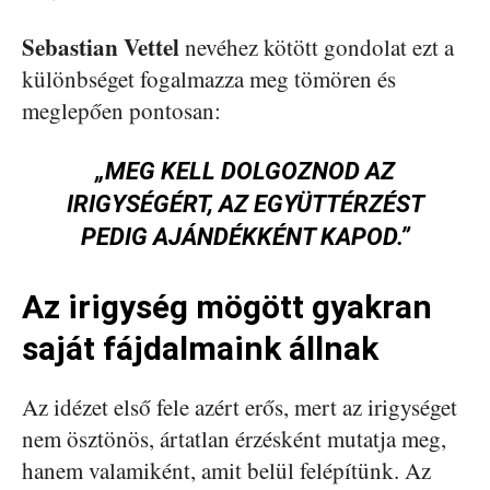
Sebastian Vettel
nevéhez kötött gondolat ezt a
különbséget fogalmazza meg tömören és
meglepően pontosan:
„MEG KELL DOLGOZNOD AZ
IRIGYSÉGÉRT, AZ EGYÜTTÉRZÉST
PEDIG AJÁNDÉKKÉNT KAPOD.”
Az irigység mögött gyakran
saját fájdalmaink állnak
Az idézet első fele azért erős, mert az irigységet
nem ösztönös, ártatlan érzésként mutatja meg,
hanem valamiként, amit belül felépítünk. Az