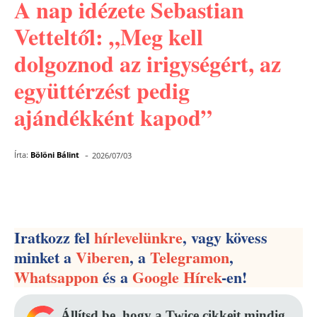
A nap idézete Sebastian
Vetteltől: „Meg kell
dolgoznod az irigységért, az
együttérzést pedig
ajándékként kapod”
-
Írta:
Bölöni Bálint
2026/07/03
Facebook
Pinterest
WhatsApp
Iratkozz fel
hírlevelünkre
, vagy kövess
minket a
Viberen
, a
Telegramon
,
Whatsappon
és a
Google Hírek
-en!
Állítsd be, hogy a Twice cikkeit mindig