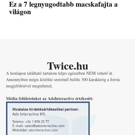
Ez a 7 legnyugodtabb macskafajta a
világon
Twice.hu
A honlapon található tartalom teljes egészében NEM vehető át.
Amennyiben mégis közölni szeretnél belőle 300 karakterig a forrás
megjelölésével megteheted.
Média felületeinket az AdsInteractive értékesíti: