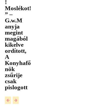
!
Moslékot!
” –
G.w.M
anyja
megint
magából
kikelve
ordított,
A
Konyhafő
nök
zsűrije
csak
pislogott