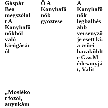
Gáspár
Ő A
A
Bea
Konyhafő
Konyhafő
megszólal
nök
nök
t A
győztese
legbalhés
Konyhafő
abb
nökből
versenyző
való
je esett ki:
kirúgásár
a zsűri
ól
hazaküldt
e G.w.M
édesanyjá
t, Valit
„Mosléko
t főzöl,
anyukám