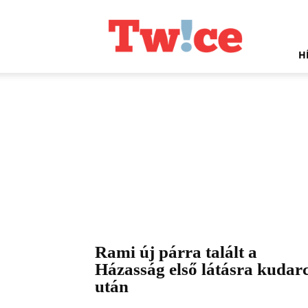
Twice.hu
H
Rami új párra talált a
Házasság első látásra kudar
után