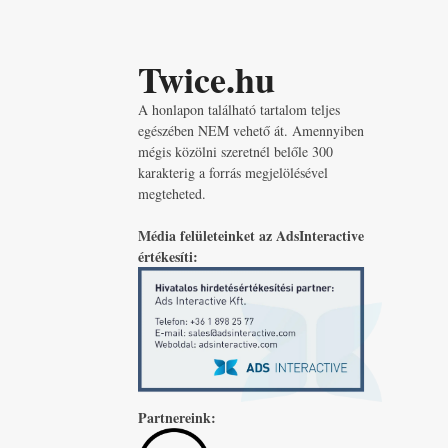
Twice.hu
A honlapon található tartalom teljes
egészében NEM vehető át. Amennyiben
mégis közölni szeretnél belőle 300
karakterig a forrás megjelölésével
megteheted.
Média felületeinket az AdsInteractive
értékesíti:
Partnereink: