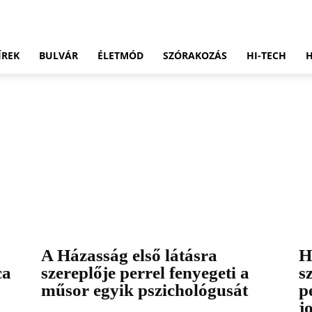
ÍREK
BULVÁR
ÉLETMÓD
SZÓRAKOZÁS
HI-TECH
A Házasság első látásra
H
ca
szereplője perrel fenyegeti a
s
műsor egyik pszichológusát
p
j