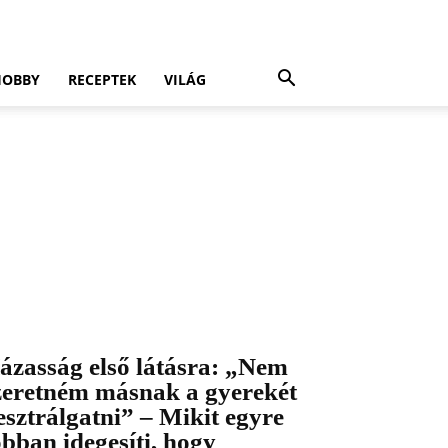
HOBBY
RECEPTEK
VILÁG
ázasság első látásra: „Nem
zeretném másnak a gyerekét
esztrálgatni” – Mikit egyre
obban idegesíti, hogy