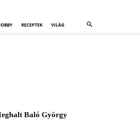
HOBBY
RECEPTEK
VILÁG
eghalt Baló György