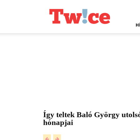
Twice.hu
H
Így teltek Baló György utols
hónapjai