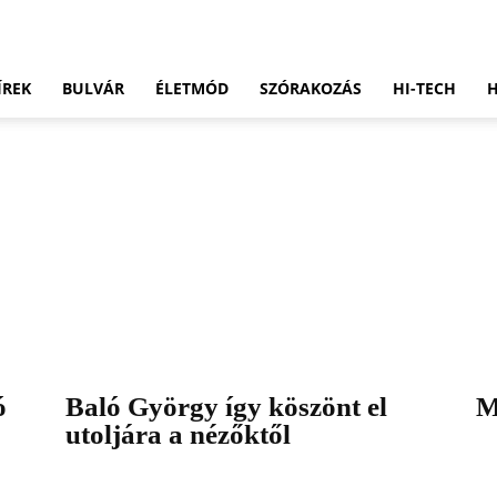
ÍREK
BULVÁR
ÉLETMÓD
SZÓRAKOZÁS
HI-TECH
ó
Baló György így köszönt el
M
utoljára a nézőktől