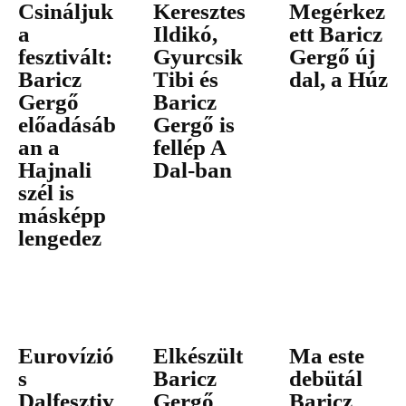
Csináljuk
Keresztes
Megérkez
a
Ildikó,
ett Baricz
fesztivált:
Gyurcsik
Gergő új
Baricz
Tibi és
dal, a Húz
Gergő
Baricz
előadásáb
Gergő is
an a
fellép A
Hajnali
Dal-ban
szél is
másképp
lengedez
Eurovízió
Elkészült
Ma este
s
Baricz
debütál
Dalfesztiv
Gergő
Baricz