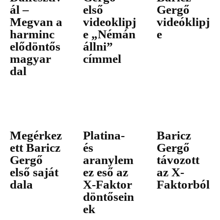
ál –
első
Gergő
Megvan a
videoklipj
videóklipj
harminc
e „Némán
e
elődöntős
állni”
magyar
címmel
dal
Megérkez
Platina-
Baricz
ett Baricz
és
Gergő
Gergő
aranylem
távozott
első saját
ez eső az
az X-
dala
X-Faktor
Faktorból
döntősein
ek