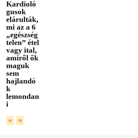
Kardioló
gusok
elárulták,
mi az a 6
„egészség
telen” étel
vagy ital,
amiről ők
maguk
sem
hajlandó
k
lemondan
i