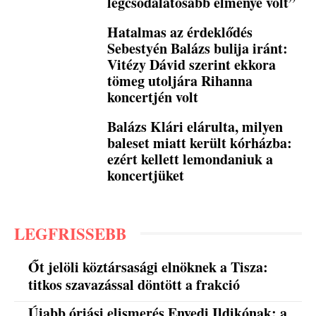
legcsodálatosabb élménye volt”
Hatalmas az érdeklődés
Sebestyén Balázs bulija iránt:
Vitézy Dávid szerint ekkora
tömeg utoljára Rihanna
koncertjén volt
Balázs Klári elárulta, milyen
baleset miatt került kórházba:
ezért kellett lemondaniuk a
koncertjüket
LEGFRISSEBB
Őt jelöli köztársasági elnöknek a Tisza:
titkos szavazással döntött a frakció
Újabb óriási elismerés Enyedi Ildikónak: a