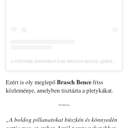
O POSTARE DISTRIBUITĂ DE BRASCH BENCE (@BRASCHBENCE)
Brasch Bence
Ezért is oly meglepő
friss
közleménye, amelyben tisztázta a pletykákat.
Hirdetés
„A boldog pillanatokat büszkén és könnyedén
osztja meg az ember. Arról persze nehezebben