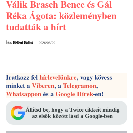
Válik Brasch Bence és Gál
Réka Ágota: közleményben
tudatták a hírt
-
Írta:
Bölöni Bálint
2026/06/29
Facebook
Pinterest
WhatsApp
Iratkozz fel
hírlevelünkre
, vagy kövess
minket a
Viberen
, a
Telegramon
,
Whatsappon
és a
Google Hírek
-en!
Állítsd be, hogy a Twice cikkeit mindig
az elsők között lásd a Google-ben