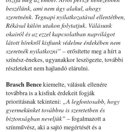
beszélünk, ami nem úgy alakul, ahogy
szeretnénk. Tegnapi nyilatkozatával ellentétben,
Rékával külön utakon folytatjuk. Válásunk
okairól és az ezzel kapcsolatban napvilágot
látott hírekről kisfiunk védelme érdekében nem
szeretnék nyilatkozni”
– erősítette meg a hírt a
színész-énekes, ugyanakkor leszögezte, további
részleteket nem hajlandó elárulni.
Brasch Bence
kiemelte, válásuk ellenére
továbbra is a kisfiuk érdekeit fogják
prioritásnak tekinteni:
„A legfontosabb, hogy
gyermekünket továbbra is szeretetben és
biztonságban neveljük”
– fogalmazott a
színművész, aki a sajtó megértését és a