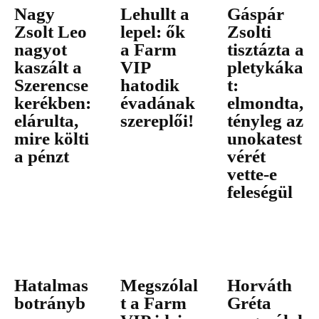
Nagy
Lehullt a
Gáspár
Zsolt Leo
lepel: ők
Zsolti
nagyot
a Farm
tisztázta a
kaszált a
VIP
pletykáka
Szerencse
hatodik
t:
kerékben:
évadának
elmondta,
elárulta,
szereplői!
tényleg az
mire költi
unokatest
a pénzt
vérét
vette-e
feleségül
Hatalmas
Megszólal
Horváth
botrányb
t a Farm
Gréta