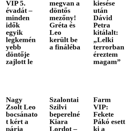
VIP 5.
megvan a
kiesése
évadát –
döntős
után
minden
mezőny!
Dávid
idők
Gréta és
Petra
egyik
Leo
kitálalt:
legkemén
került be
„Lelki
yebb
a fináléba
terrorban
döntője
éreztem
zajlott le
magam”
Nagy
Szalontai
Farm
Zsolt Leo
Szilvi
VIP:
bocsánato
beperelné
Fekete
t kért a
Kiara
Pákó esett
párja
Lordot –
ki a