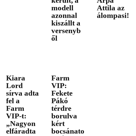
került, a
Árpa
modell
Attila az
azonnal
álompasi!
kiszállt a
versenyb
ől
Kiara
Farm
Lord
VIP:
sírva adta
Fekete
fel a
Pákó
Farm
térdre
VIP-t:
borulva
„Nagyon
kért
elfáradta
bocsánato