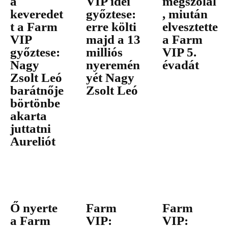
a
VIP idei
megszólal
keveredet
győztese:
, miután
t a Farm
erre költi
elvesztette
VIP
majd a 13
a Farm
győztese:
milliós
VIP 5.
Nagy
nyeremén
évadát
Zsolt Leó
yét Nagy
barátnője
Zsolt Leó
börtönbe
akarta
juttatni
Aureliót
Ő nyerte
Farm
Farm
a Farm
VIP:
VIP: