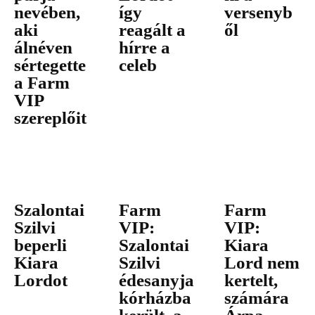
nevében,
így
versenyb
aki
reagált a
ől
álnéven
hírre a
sértegette
celeb
a Farm
VIP
szereplőit
Szalontai
Farm
Farm
Szilvi
VIP:
VIP:
beperli
Szalontai
Kiara
Kiara
Szilvi
Lord nem
Lordot
édesanyja
kertelt,
kórházba
számára