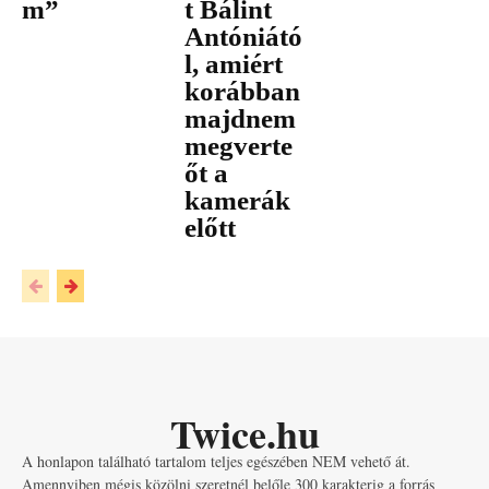
m”
t Bálint
Antóniátó
l, amiért
korábban
majdnem
megverte
őt a
kamerák
előtt
Twice.hu
A honlapon található tartalom teljes egészében NEM vehető át.
Amennyiben mégis közölni szeretnél belőle 300 karakterig a forrás