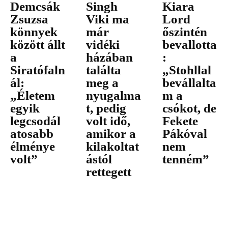
Demcsák
Singh
Kiara
Zsuzsa
Viki ma
Lord
könnyek
már
őszintén
között állt
vidéki
bevallotta
a
házában
:
Siratófaln
találta
„Stohllal
ál:
meg a
bevállalta
„Életem
nyugalma
m a
egyik
t, pedig
csókot, de
legcsodál
volt idő,
Fekete
atosabb
amikor a
Pákóval
élménye
kilakoltat
nem
volt”
ástól
tenném”
rettegett