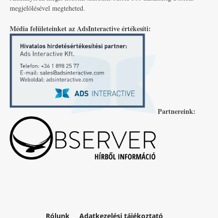
megjelölésével megteheted.
Média felületeinket az AdsInteractive értékesíti:
Partnereink:
Rólunk
Adatkezelési tájékoztató