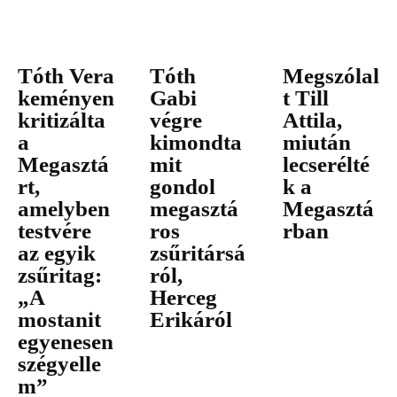
Tóth Vera
Tóth
Megszólal
keményen
Gabi
t Till
kritizálta
végre
Attila,
a
kimondta
miután
Megasztá
mit
lecserélté
rt,
gondol
k a
amelyben
megasztá
Megasztá
testvére
ros
rban
az egyik
zsűritársá
zsűritag:
ról,
„A
Herceg
mostanit
Erikáról
egyenesen
szégyelle
m”