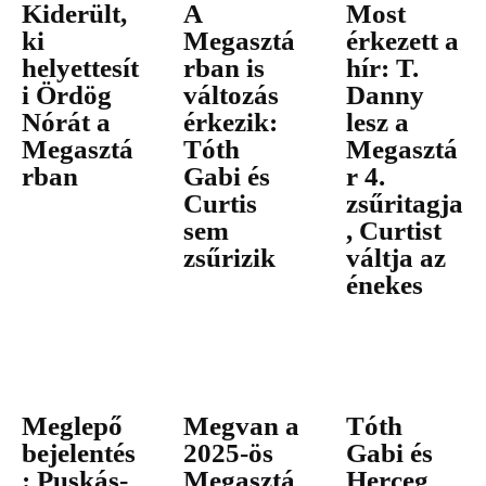
Kiderült,
A
Most
ki
Megasztá
érkezett a
helyettesít
rban is
hír: T.
i Ördög
változás
Danny
Nórát a
érkezik:
lesz a
Megasztá
Tóth
Megasztá
rban
Gabi és
r 4.
Curtis
zsűritagja
sem
, Curtist
zsűrizik
váltja az
énekes
Meglepő
Megvan a
Tóth
bejelentés
2025-ös
Gabi és
: Puskás-
Megasztá
Herceg