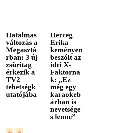
Hatalmas
Herceg
változás a
Erika
Megasztá
keményen
rban: 3 új
beszólt az
zsűritag
idei X-
érkezik a
Faktorna
TV2
k: „Ez
tehetségk
még egy
utatójába
karaokeb
árban is
nevetsége
s lenne”