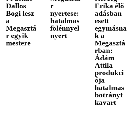
Dallos
r
Erika élő
Bogi lesz
nyertese:
adásban
a
hatalmas
esett
Megasztá
fölénnyel
egymásna
r egyik
nyert
k a
mestere
Megasztá
rban:
Ádám
Attila
produkci
ója
hatalmas
botrányt
kavart