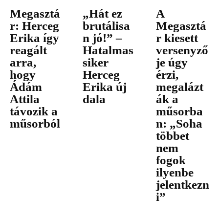
Megasztá
„Hát ez
A
r: Herceg
brutálisa
Megasztá
Erika így
n jó!” –
r kiesett
reagált
Hatalmas
versenyző
arra,
siker
je úgy
hogy
Herceg
érzi,
Ádám
Erika új
megalázt
Attila
dala
ák a
távozik a
műsorba
műsorból
n: „Soha
többet
nem
fogok
ilyenbe
jelentkezn
i”