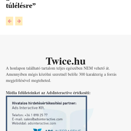
túlélésre”
Twice.hu
A honlapon található tartalom teljes egészében NEM vehető át.
Amennyiben mégis közölni szeretnél belőle 300 karakterig a forrás
megjelölésével megteheted.
Média felületeinket az AdsInteractive értékesíti: