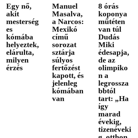
Egy nő,
Manuel
8 órás
akit
Masalva,
koponya
mesterség
a Narcos:
műtéten
es
Mexikó
van túl
kómába
című
Dudás
helyeztek,
sorozat
Miki
elárulta,
sztárja
édesapja,
milyen
súlyos
de az
érzés
fertőzést
olimpiko
kapott, és
n a
jelenleg
legrossza
kómában
bbtól
van
tart: „Ha
így
marad
évekig,
tizenéveki
g, otthon