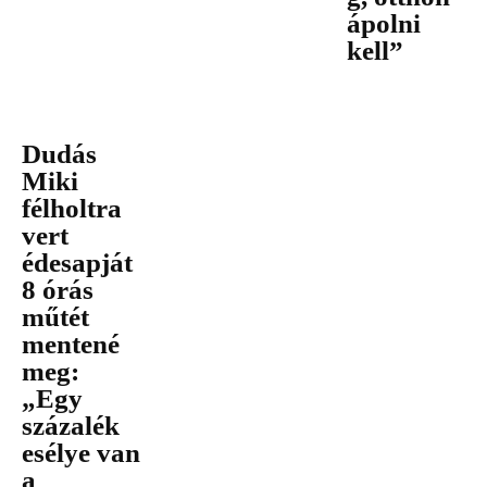
ápolni
kell”
Dudás
Miki
félholtra
vert
édesapját
8 órás
műtét
mentené
meg:
„Egy
százalék
esélye van
a