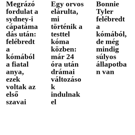
Megrázó
Egy orvos
Bonnie
fordulat a
elárulta,
Tyler
sydney-i
mi
felébredt
cápatáma
történik a
a
dás után:
testtel
kómából,
felébredt
kóma
de még
a
közben:
mindig
kómából
már 24
súlyos
a fiatal
óra után
állapotba
anya,
drámai
n van
ezek
változáso
voltak az
k
első
indulnak
szavai
el