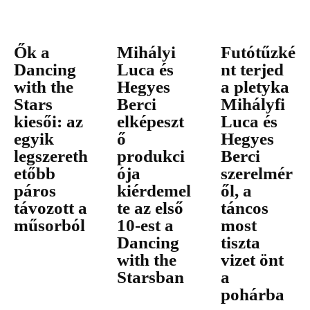
Ők a
Mihályi
Futótűzké
Dancing
Luca és
nt terjed
with the
Hegyes
a pletyka
Stars
Berci
Mihályfi
kiesői: az
elképeszt
Luca és
egyik
ő
Hegyes
legszereth
produkci
Berci
etőbb
ója
szerelmér
páros
kiérdemel
ől, a
távozott a
te az első
táncos
műsorból
10-est a
most
Dancing
tiszta
with the
vizet önt
Starsban
a
pohárba