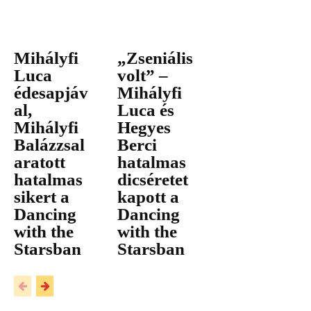
Mihályfi
„Zseniális
Luca
volt” –
édesapjáv
Mihályfi
al,
Luca és
Mihályfi
Hegyes
Balázzsal
Berci
aratott
hatalmas
hatalmas
dicséretet
sikert a
kapott a
Dancing
Dancing
with the
with the
Starsban
Starsban