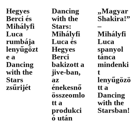
Hegyes
Dancing
„Magyar
Berci és
with the
Shakira!”
Mihályfi
Stars:
–
Luca
Mihályfi
Mihályfi
rumbája
Luca és
Luca
lenyűgözt
Hegyes
spanyol
e a
Berci
tánca
Dancing
bakizott a
mindenki
with the
jive-ban,
t
Stars
az
lenyűgözö
zsűrijét
énekesnő
tt a
összeomlo
Dancing
tt a
with the
produkci
Starsban!
ó után