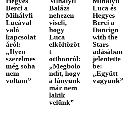
Hegyes
Mihályfi
Mihályfi
Berci a
Balázs
Luca és
Mihályfi
nehezen
Hegyes
Lucával
viseli,
Berci a
való
hogy
Dancign
kapcsolat
Luca
with the
áról:
elköltözöt
Stars
„Ilyen
t
adásában
szerelmes
otthonról:
jelentette
még soha
„Megbolo
be:
nem
ndít, hogy
„Együtt
voltam”
a lányunk
vagyunk”
már nem
lakik
velünk”