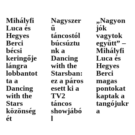
Mihályfi
Nagyszer
„Nagyon
Luca és
ű
jók
Hegyes
táncostól
vagytok
Berci
búcsúztu
együtt” –
bécsi
nk a
Mihályfi
keringője
Dancing
Luca és
lángra
with the
Hegyes
lobbantot
Starsban:
Berci
ta a
ez a páros
magas
Dancing
esett ki a
pontokat
with the
TV2
kaptak a
Stars
táncos
tangójukr
közönség
showjábó
a
ét
l