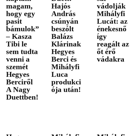
magam,
Hajós
vádolják
hogy egy
András
Mihályfi
pasit
csúnyán
Lucát: az
bámulok”
beszólt
énekesnő
– Kasza
Balázs
így
Tibi le
Klárinak
reagált az
sem tudta
Hegyes
őt érő
venni a
Berci és
vádakra
szemét
Mihályfi
Hegyes
Luca
Berciről
produkci
A Nagy
ója után!
Duettben!