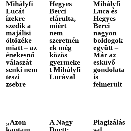
Mihályfi
Hegyes
Mihályfi
Lucát
Berci
Luca és
ízekre
elárulta,
Hegyes
szedik a
miért
Berci
majálisi
nem
nagyon
öltözéke
szeretnén
boldogok
miatt – az
ek még
együtt –
énekesnő
közös
Már az
válaszát
gyermeke
esküvő
senki nem
t Mihályfi
gondolata
teszi
Lucával
is
zsebre
felmerült
„Azon
A Nagy
Plagizálás
kaptam
Duett:
sal