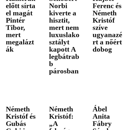
előtt sírta
Norbi
Ferenc és
el magát
kiverte a
Németh
Pintér
hisztit,
Kristóf
Tibor,
mert nem
szíve
mert
luxuslako
ugyanazé
megalázt
sztályt
rt a nőért
ák
kapott A
dobog
legbátrab
b
párosban
Németh
Németh
Ábel
Kristóf és
Kristóf:
Anita
Gubás
„A
Fábry