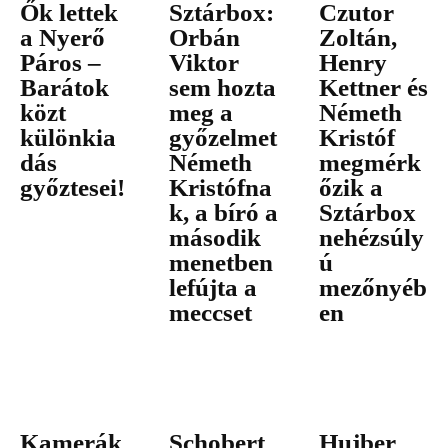
Ők lettek
Sztárbox:
Czutor
a Nyerő
Orbán
Zoltán,
Páros –
Viktor
Henry
Barátok
sem hozta
Kettner és
közt
meg a
Németh
különkia
győzelmet
Kristóf
dás
Németh
megmérk
győztesei!
Kristófna
őzik a
k, a bíró a
Sztárbox
második
nehézsúly
menetben
ú
lefújta a
mezőnyéb
meccset
en
Kamerák
Schobert
Hujber