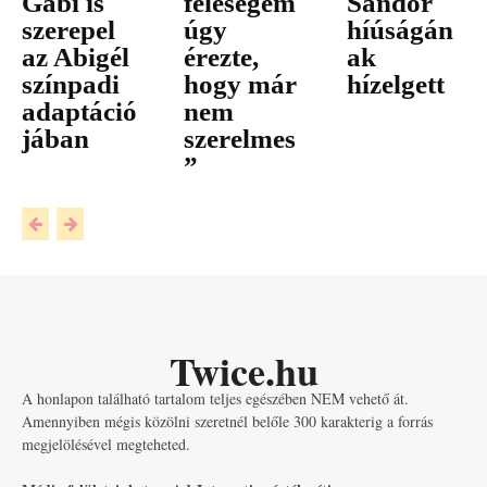
Gabi is
feleségem
Sándor
szerepel
úgy
híúságán
az Abigél
érezte,
ak
színpadi
hogy már
hízelgett
adaptáció
nem
jában
szerelmes
”
Twice.hu
A honlapon található tartalom teljes egészében NEM vehető át.
Amennyiben mégis közölni szeretnél belőle 300 karakterig a forrás
megjelölésével megteheted.