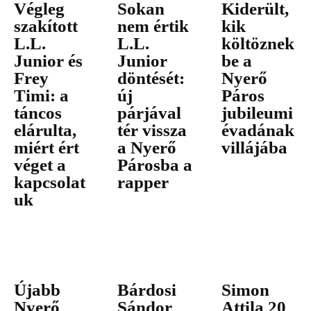
Végleg
Sokan
Kiderült,
szakított
nem értik
kik
L.L.
L.L.
költöznek
Junior és
Junior
be a
Frey
döntését:
Nyerő
Timi: a
új
Páros
táncos
párjával
jubileumi
elárulta,
tér vissza
évadának
miért ért
a Nyerő
villájába
véget a
Párosba a
kapcsolat
rapper
uk
Újabb
Bárdosi
Simon
Nyerő
Sándor
Attila 20