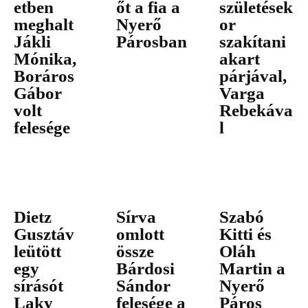
etben
őt a fia a
születések
meghalt
Nyerő
or
Jákli
Párosban
szakítani
Mónika,
akart
Boráros
párjával,
Gábor
Varga
volt
Rebekáva
felesége
l
Dietz
Sírva
Szabó
Gusztáv
omlott
Kitti és
leütött
össze
Oláh
egy
Bárdosi
Martin a
sírásót
Sándor
Nyerő
Laky
felesége a
Páros