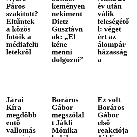
Páros
keményen
év után
szakított?
nekiment
válik
Eltűntek
Dietz
feleségétő
a közös
Gusztávn
l: véget
fotóik a
ak: „El
ért az
médiafelü
kéne
álompár
letekről
menni
házasság
dolgozni”
a
Járai
Boráros
Ez volt
Kíra
Gábor
Boráros
megdöbb
megszólal
Gábor
entő
t Jákli
első
vallomás
Mónika
reakciója