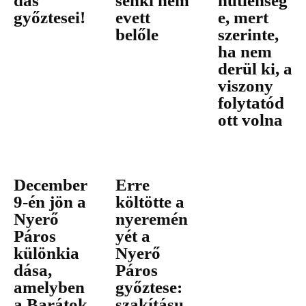
dás
senki nem
hűtlenség
győztesei!
evett
e, mert
belőle
szerinte,
ha nem
derül ki, a
viszony
folytatód
ott volna
December
Erre
9-én jön a
költötte a
Nyerő
nyeremén
Páros
yét a
különkia
Nyerő
dása,
Páros
amelyben
győztese:
a Barátok
szakításu