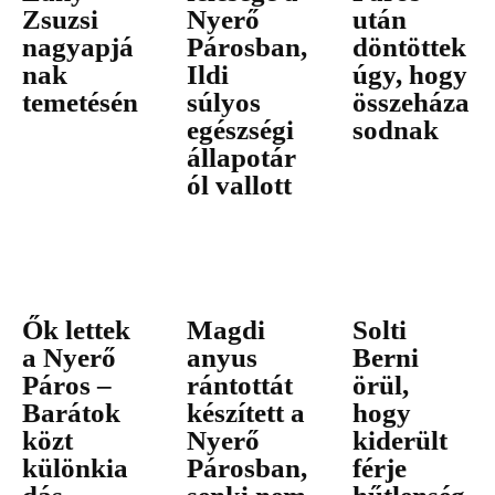
Zsuzsi
Nyerő
után
nagyapjá
Párosban,
döntöttek
nak
Ildi
úgy, hogy
temetésén
súlyos
összeháza
egészségi
sodnak
állapotár
ól vallott
Ők lettek
Magdi
Solti
a Nyerő
anyus
Berni
Páros –
rántottát
örül,
Barátok
készített a
hogy
közt
Nyerő
kiderült
különkia
Párosban,
férje