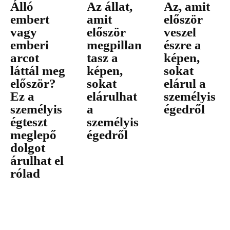
Álló
Az állat,
Az, amit
embert
amit
először
vagy
először
veszel
emberi
megpillan
észre a
arcot
tasz a
képen,
láttál meg
képen,
sokat
először?
sokat
elárul a
Ez a
elárulhat
személyis
személyis
a
égedről
égteszt
személyis
meglepő
égedről
dolgot
árulhat el
rólad