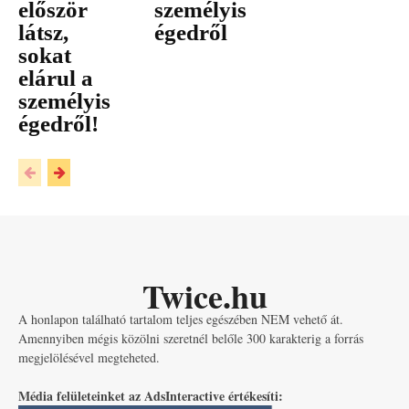
először
személyis
látsz,
égedről
sokat
elárul a
személyis
égedről!
Twice.hu
A honlapon található tartalom teljes egészében NEM vehető át.
Amennyiben mégis közölni szeretnél belőle 300 karakterig a forrás
megjelölésével megteheted.
Média felületeinket az AdsInteractive értékesíti: