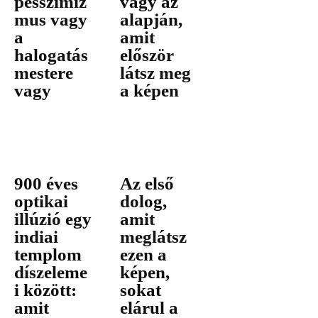
pesszimiz
vagy az
mus vagy
alapján,
a
amit
halogatás
először
mestere
látsz meg
vagy
a képen
900 éves
Az első
optikai
dolog,
illúzió egy
amit
indiai
meglátsz
templom
ezen a
díszeleme
képen,
i között:
sokat
amit
elárul a