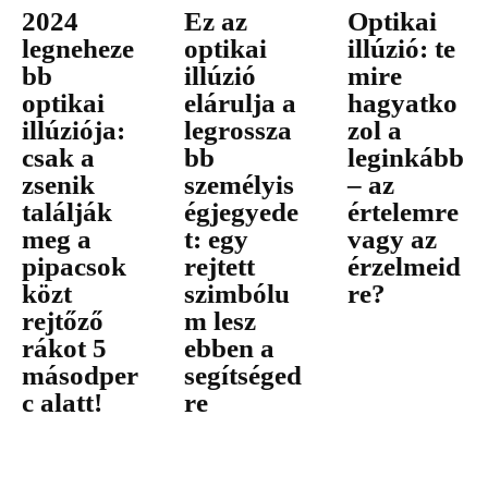
2024
Ez az
Optikai
legneheze
optikai
illúzió: te
bb
illúzió
mire
optikai
elárulja a
hagyatko
illúziója:
legrossza
zol a
csak a
bb
leginkább
zsenik
személyis
– az
találják
égjegyede
értelemre
meg a
t: egy
vagy az
pipacsok
rejtett
érzelmeid
közt
szimbólu
re?
rejtőző
m lesz
rákot 5
ebben a
másodper
segítséged
c alatt!
re