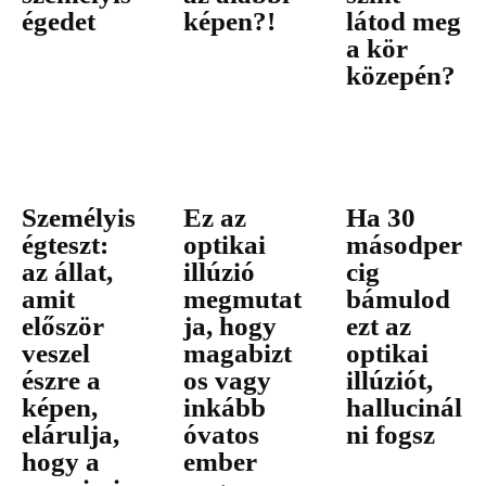
égedet
képen?!
látod meg
a kör
közepén?
Személyis
Ez az
Ha 30
égteszt:
optikai
másodper
az állat,
illúzió
cig
amit
megmutat
bámulod
először
ja, hogy
ezt az
veszel
magabizt
optikai
észre a
os vagy
illúziót,
képen,
inkább
hallucinál
elárulja,
óvatos
ni fogsz
hogy a
ember