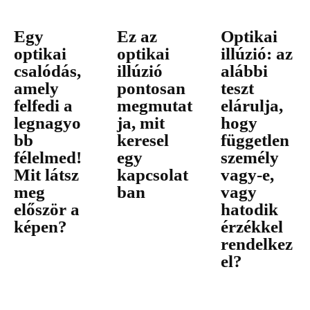
Egy
Ez az
Optikai
optikai
optikai
illúzió: az
csalódás,
illúzió
alábbi
amely
pontosan
teszt
felfedi a
megmutat
elárulja,
legnagyo
ja, mit
hogy
bb
keresel
független
félelmed!
egy
személy
Mit látsz
kapcsolat
vagy-e,
meg
ban
vagy
először a
hatodik
képen?
érzékkel
rendelkez
el?