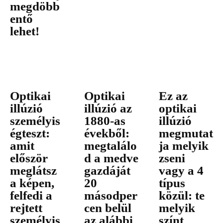
megdöbb
entő
lehet!
Optikai
Optikai
Ez az
illúzió
illúzió az
optikai
személyis
1880-as
illúzió
égteszt:
évekből:
megmutat
amit
megtalálo
ja melyik
először
d a medve
zseni
meglátsz
gazdáját
vagy a 4
a képen,
20
típus
felfedi a
másodper
közül: te
rejtett
cen belül
melyik
személyis
az alábbi
színt