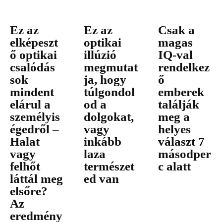
Ez az
Ez az
Csak a
elképeszt
optikai
magas
ő optikai
illúzió
IQ-val
csalódás
megmutat
rendelkez
sok
ja, hogy
ő
mindent
túlgondol
emberek
elárul a
od a
találják
személyis
dolgokat,
meg a
égedről –
vagy
helyes
Halat
inkább
választ 7
vagy
laza
másodper
felhőt
természet
c alatt
láttál meg
ed van
elsőre?
Az
eredmény