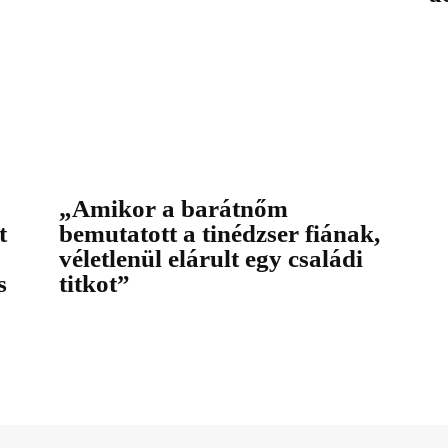
„Amikor a barátnőm
t
bemutatott a tinédzser fiának,
véletlenül elárult egy családi
s
titkot”