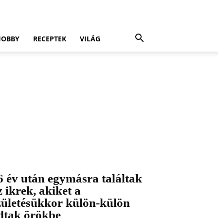
HOBBY
RECEPTEK
VILÁG
6 év után egymásra találtak
z ikrek, akiket a
zületésükkor külön-külön
dtak örökbe