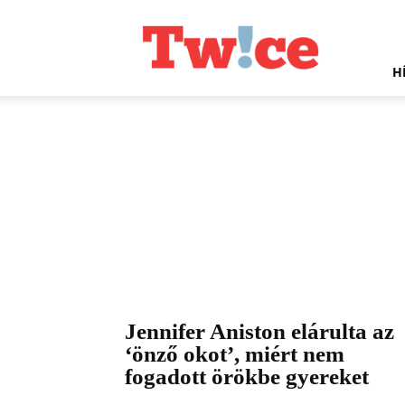
Twice.hu
H
Jennifer Aniston elárulta az
‘önző okot’, miért nem
fogadott örökbe gyereket