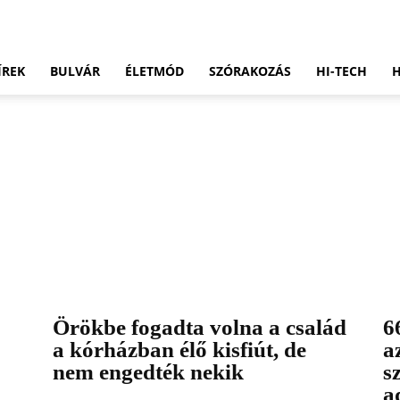
ÍREK
BULVÁR
ÉLETMÓD
SZÓRAKOZÁS
HI-TECH
Örökbe fogadta volna a család
6
a kórházban élő kisfiút, de
a
nem engedték nekik
s
a