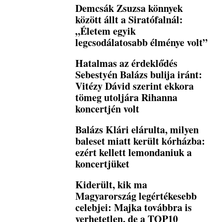
Demcsák Zsuzsa könnyek
között állt a Siratófalnál:
„Életem egyik
legcsodálatosabb élménye volt”
Hatalmas az érdeklődés
Sebestyén Balázs bulija iránt:
Vitézy Dávid szerint ekkora
tömeg utoljára Rihanna
koncertjén volt
Balázs Klári elárulta, milyen
baleset miatt került kórházba:
ezért kellett lemondaniuk a
koncertjüket
Kiderült, kik ma
Magyarország legértékesebb
celebjei: Majka továbbra is
verhetetlen, de a TOP10