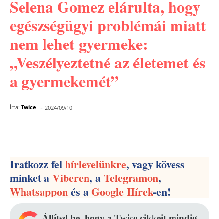
Selena Gomez elárulta, hogy
egészségügyi problémái miatt
nem lehet gyermeke:
„Veszélyeztetné az életemet és
a gyermekemét”
-
Írta:
Twice
2024/09/10
Facebook
Pinterest
WhatsApp
Iratkozz fel
hírlevelünkre
, vagy kövess
minket a
Viberen
, a
Telegramon
,
Whatsappon
és a
Google Hírek
-en!
Állítsd be, hogy a Twice cikkeit mindig