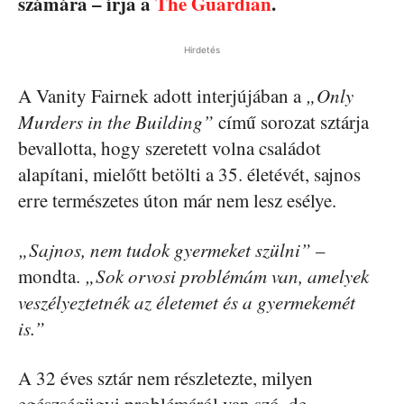
számára – írja a
The Guardian
.
Hirdetés
A Vanity Fairnek adott interjújában a
„Only
Murders in the Building”
című sorozat sztárja
bevallotta, hogy szeretett volna családot
alapítani, mielőtt betölti a 35. életévét, sajnos
erre természetes úton már nem lesz esélye.
„Sajnos, nem tudok gyermeket szülni”
–
mondta.
„Sok orvosi problémám van, amelyek
veszélyeztetnék az életemet és a gyermekemét
is.”
A 32 éves sztár nem részletezte, milyen
egészségügyi problémáról van szó, de