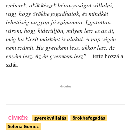
emberek, akik készek béranyaságot vállalni,
vagy hogy örökbe fogadhatok, és mindkét
lehetőség nagyon jó számomra. Izgatottan
várom, hogy kiderüljön, milyen lesz ez az út,
még ha kicsit másként is alakul. A nap végén
nem számít. Ha gyerekem lesz, akkor lesz. Az
enyém lesz. Az én gyerekem lesz”
– tette hozzá a
sztár.
Hirdetés
CÍMKÉK:
gyerekvállalás
örökbefogadás
Selena Gomez