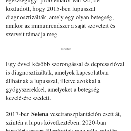
köztudott, hogy 2015-ben lupusszal
diagnosztizálták, amely egy olyan betegség,
amikor az immunrendszer a saját szöveteit és
szerveit támadja meg.
Hirdetés
Egy évvel később szorongással és depresszióval
is diagnosztizálták, amelyek kapcsolatban
állhatnak a lupusszal, illetve azokkal a
gyógyszerekkel, amelyeket a betegség
kezelésére szedett.
Selena
2017-ben
vesetranszplantáción esett át,
szintén a lupus következtében. 2020-ban
bipoláris zavart állapítottak meg nála, miután