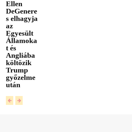
Ellen
DeGenere
s elhagyja
az
Egyesült
Államoka
t és
Angliába
költözik
Trump
győzelme
után