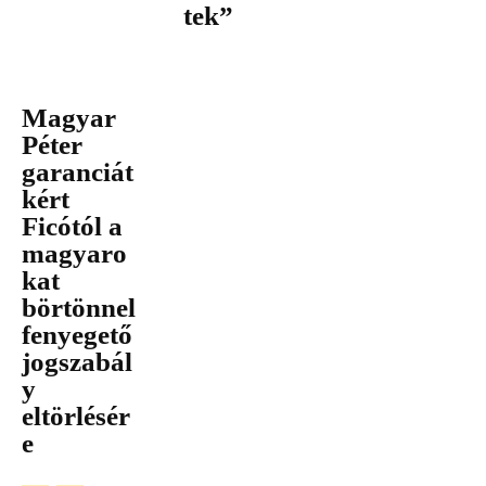
tek”
Magyar
Péter
garanciát
kért
Ficótól a
magyaro
kat
börtönnel
fenyegető
jogszabál
y
eltörlésér
e