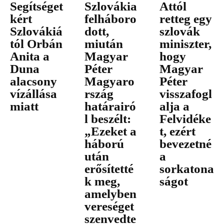
Segítséget
Szlovákia
Attól
kért
felháboro
retteg egy
Szlovákiá
dott,
szlovák
tól Orbán
miután
miniszter,
Anita a
Magyar
hogy
Duna
Péter
Magyar
alacsony
Magyaro
Péter
vízállása
rszág
visszafogl
miatt
határairó
alja a
l beszélt:
Felvidéke
„Ezeket a
t, ezért
háború
bevezetné
után
a
erősítetté
sorkatona
k meg,
ságot
amelyben
vereséget
szenvedte