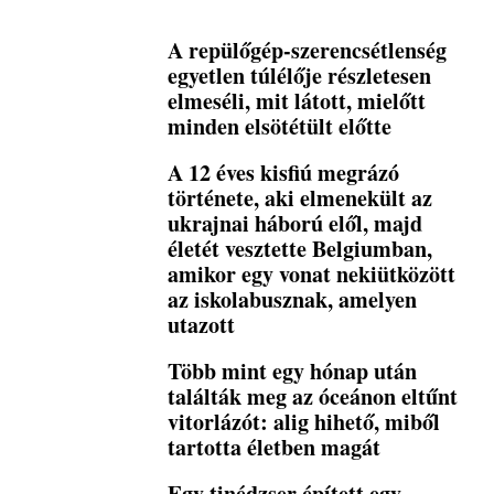
A repülőgép-szerencsétlenség
egyetlen túlélője részletesen
elmeséli, mit látott, mielőtt
minden elsötétült előtte
A 12 éves kisfiú megrázó
története, aki elmenekült az
ukrajnai háború elől, majd
életét vesztette Belgiumban,
amikor egy vonat nekiütközött
az iskolabusznak, amelyen
utazott
Több mint egy hónap után
találták meg az óceánon eltűnt
vitorlázót: alig hihető, miből
tartotta életben magát
Egy tinédzser épített egy