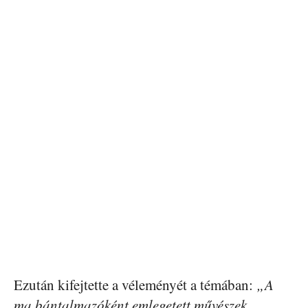
Ezután kifejtette a véleményét a témában:
„A
ma bántalmazóként emlegetett művészek