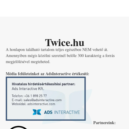
Twice.hu
A honlapon található tartalom teljes egészében NEM vehető át.
Amennyiben mégis közölni szeretnél belőle 300 karakterig a forrás
megjelölésével megteheted.
Média felületeinket az AdsInteractive értékesíti:
Partnereink: