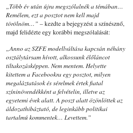
„Több év után újra megszólalnék a témában…
Remélem, ezt a posztot nem kell majd
törölnöm…”
– kezdte a bejegyzést a színésznő,
majd felidézte egy korábbi megszólalását:
„Anno az SZFE modellváltása kapcsán néhány
osztálytársam hívott, alkossunk élőláncot
tiltakozásképpen. Nem mentem. Helyette
kitettem a Facebookra egy posztot, milyen
megaláztatások és sérelmek értek fiatal
színinövendékként a felvételin, illetve az
egyetemi évek alatt. A poszt alatt özönlöttek az
áldozathibáztató, de leginkább politikai
tartalmú kommentek… Levettem.”