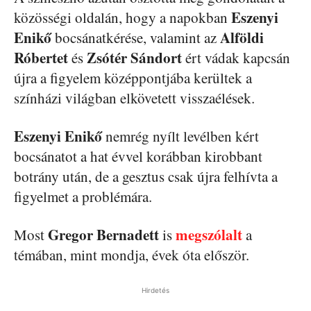
Eszenyi
közösségi oldalán, hogy a napokban
Enikő
Alföldi
bocsánatkérése, valamint az
Róbertet
Zsótér
Sándort
és
ért vádak kapcsán
újra a figyelem középpontjába kerültek a
színházi világban elkövetett visszaélések.
Eszenyi Enikő
nemrég nyílt levélben kért
bocsánatot a hat évvel korábban kirobbant
botrány után, de a gesztus csak újra felhívta a
figyelmet a problémára.
Gregor Bernadett
megszólalt
Most
is
a
témában, mint mondja, évek óta először.
Hirdetés