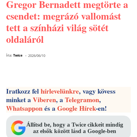
Gregor Bernadett megtörte a
csendet: megrázó vallomást
tett a színházi világ sötét
oldaláról
-
Írta:
Twice
2026/06/10
Facebook
Pinterest
WhatsApp
Iratkozz fel
hírlevelünkre
, vagy kövess
minket a
Viberen
, a
Telegramon
,
Whatsappon
és a
Google Hírek
-en!
Állítsd be, hogy a Twice cikkeit mindig
az elsők között lásd a Google-ben