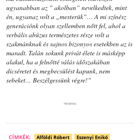
ugyanabban az ” akolban” nevelkedtek, mint
én, ugyanaz volt a „mesterük”… A mi színész
generációnk olyan szellemben nőtt fel, ahol a
verbális abúzus természetes része volt a
szakmánknak és sajnos bizonyos esetekben az is
maradt. Talán sokunk privát élete is másképp
alakul, ha a felnőtté válás időszakában
dicséretet és megbecsülést kapunk, nem
sebeket… Beszélgessünk végre!”
Hirdetés
CÍMKÉK:
Alföldi Róbert
Eszenyi Enikő