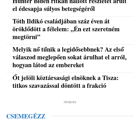
Hunter Biden ritkán hallott részletet árult
el édesapja súlyos betegségéről
Tóth Ildikó családjában száz éven át
öröklődött a félelem: „Én ezt szeretném
megtörni”
Melyik nő tűnik a legidősebbnek? Az első
válaszod meglepően sokat árulhat el arról,
hogyan látod az embereket
Őt jelöli köztársasági elnöknek a Tisza:
titkos szavazással döntött a frakció
Hirdetés
CSEMEGÉZZ