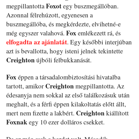
Foxot
megpillantotta
egy buszmegállóban.
Azonnal félrehúzott, egyenesen a
buszmegállóba, és megkérdezte, elvihetné-e
Fox
még egyszer valahová.
emlékezett rá, és
elfogadta az ajánlatát
. Egy későbbi interjúban
azt is bevallotta, hogy isteni jelnek tekintette
Creighton
újbóli felbukkanását.
Fox
éppen a társadalombiztosítási hivatalba
Creighton
tartott, amikor
megpillantotta. Az
édesanyja nem sokkal az első találkozásuk után
meghalt, és a férfi éppen kilakoltatás előtt állt,
Creighton
mert nem fizette a lakbért.
kiállított
Foxnak
egy 10 ezer dolláros csekket.
De ez még csak a kezdet volt. Második