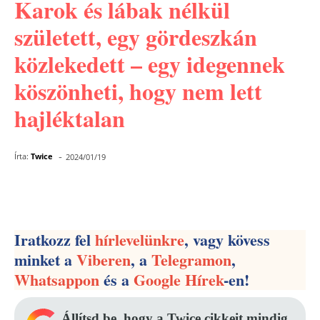
Karok és lábak nélkül
született, egy gördeszkán
közlekedett – egy idegennek
köszönheti, hogy nem lett
hajléktalan
-
Írta:
Twice
2024/01/19
Facebook
Pinterest
WhatsApp
Iratkozz fel
hírlevelünkre
, vagy kövess
minket a
Viberen
, a
Telegramon
,
Whatsappon
és a
Google Hírek
-en!
Állítsd be, hogy a Twice cikkeit mindig