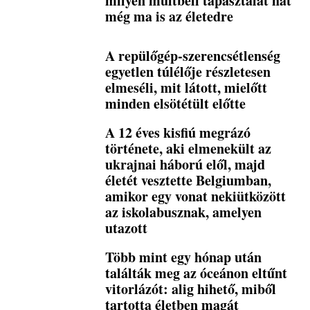
milyen múltbeli tapasztalat hat
még ma is az életedre
A repülőgép-szerencsétlenség
egyetlen túlélője részletesen
elmeséli, mit látott, mielőtt
minden elsötétült előtte
A 12 éves kisfiú megrázó
története, aki elmenekült az
ukrajnai háború elől, majd
életét vesztette Belgiumban,
amikor egy vonat nekiütközött
az iskolabusznak, amelyen
utazott
Több mint egy hónap után
találták meg az óceánon eltűnt
vitorlázót: alig hihető, miből
tartotta életben magát