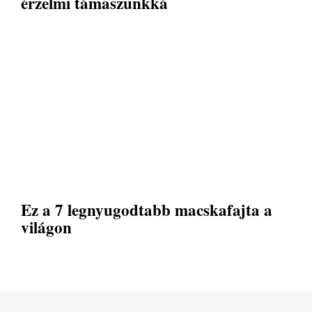
érzelmi támaszunkká
Ez a 7 legnyugodtabb macskafajta a
világon