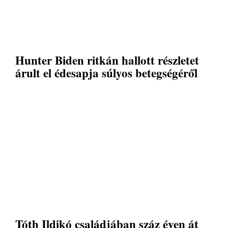
Hunter Biden ritkán hallott részletet
árult el édesapja súlyos betegségéről
Tóth Ildikó családjában száz éven át