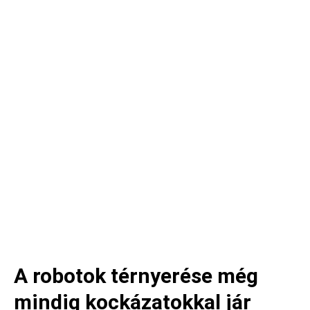
A robotok térnyerése még
mindig kockázatokkal jár