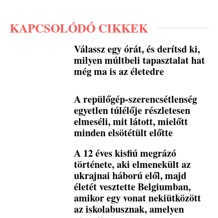
KAPCSOLÓDÓ CIKKEK
Válassz egy órát, és derítsd ki,
milyen múltbeli tapasztalat hat
még ma is az életedre
A repülőgép-szerencsétlenség
egyetlen túlélője részletesen
elmeséli, mit látott, mielőtt
minden elsötétült előtte
A 12 éves kisfiú megrázó
története, aki elmenekült az
ukrajnai háború elől, majd
életét vesztette Belgiumban,
amikor egy vonat nekiütközött
az iskolabusznak, amelyen