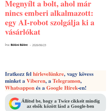
Megnyílt a bolt, ahol már
nincs emberi alkalmazott:
egy AI-robot szolgálja ki a
vásárlókat
-
Írta:
Bölöni Bálint
2026/06/23
Facebook
Pinterest
WhatsApp
Iratkozz fel
hírlevelünkre
, vagy kövess
minket a
Viberen
, a
Telegramon
,
Whatsappon
és a
Google Hírek
-en!
Állítsd be, hogy a Twice cikkeit mindig
az elsők között lásd a Google-ben