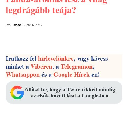
legdrágább teája?
-
Írta:
Twice
2011/11/17
Facebook
Pinterest
WhatsApp
Iratkozz fel
hírlevelünkre
, vagy kövess
minket a
Viberen
, a
Telegramon
,
Whatsappon
és a
Google Hírek
-en!
Állítsd be, hogy a Twice cikkeit mindig
az elsők között lásd a Google-ben