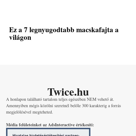
Ez a 7 legnyugodtabb macskafajta a
világon
Twice.hu
A honlapon található tartalom teljes egészében NEM vehető át.
Amennyiben mégis közölni szeretnél belőle 300 karakterig a forrás
megjelölésével megteheted.
Média felületeinket az AdsInteractive értékesíti: