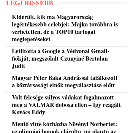
LEGFRISSEBB
Kiderült, kik ma Magyarország
legértékesebb celebjei: Majka továbbra is
verhetetlen, de a TOP10 tartogat
meglepetéseket
Letiltotta a Google a Védvonal Gmail-
fiókját, megszólalt Czunyiné Bertalan
Judit
Magyar Péter Baka Andrással találkozott
a köztársasági elnök megválasztása előtt
Volt felesége súlyos vádakat fogalmazott
meg a VALMAR dobosa ellen – Így reagált
Kovács Eddy
Mentő vitte kórházba Növényi Norbertet:
az olimpiai bajnok elárulta, mi okozta az