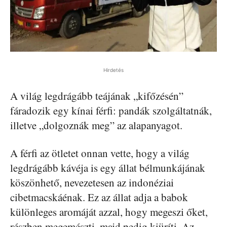
Hirdetés
A világ legdrágább teájának „kifőzésén”
fáradozik egy kínai férfi: pandák szolgáltatnák,
illetve „dolgoznák meg” az alapanyagot.
A férfi az ötletet onnan vette, hogy a világ
legdrágább kávéja is egy állat bélmunkájának
köszönhető, nevezetesen az indonéziai
cibetmacskáénak. Ez az állat adja a babok
különleges aromáját azzal, hogy megeszi őket,
részben megemészti, majd pedig kiüríti. Az