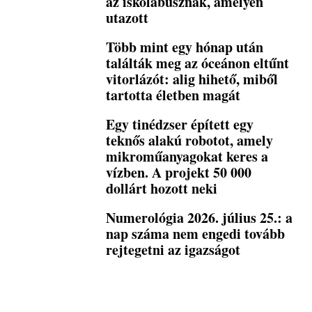
az iskolabusznak, amelyen
utazott
Több mint egy hónap után
találták meg az óceánon eltűnt
vitorlázót: alig hihető, miből
tartotta életben magát
Egy tinédzser épített egy
teknős alakú robotot, amely
mikroműanyagokat keres a
vízben. A projekt 50 000
dollárt hozott neki
Numerológia 2026. július 25.: a
nap száma nem engedi tovább
rejtegetni az igazságot