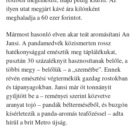
ilyen utat megjárt kávé ára kilónként
meghaladja a 60 ezer forintot.
Mármost hasonló elven akar teát aromásítani An
Jansi. A pandamedvék közismerten rossz
hatékonysággal emésztik meg táplálékukat,
pusztán 30 százaléknyit hasznosítanak belőle, a
többi megy – belőlük – a „szemétbe”. Ennek
révén emésztési végtermékük gazdag rostokban
és tápanyagokban. Jansi már öt tonnányit
gyűjtött be a – reményei szerint közvetve
aranyat tojó – pandák bélterméséből, és buzgón
kísérletezik a panda-aromás teafőzéssel – adta
hírül a brit Metro újság.