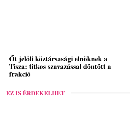
Őt jelöli köztársasági elnöknek a
Tisza: titkos szavazással döntött a
frakció
EZ IS ÉRDEKELHET