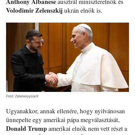
Anthony
Albanese
ausztrál miniszterelnök és
Volodimir
Zelenszkij
ukrán elnök is.
Fotó: ZelenskyyUa/X
Ugyanakkor, annak ellenére, hogy nyilvánosan
ünnepelte egy amerikai pápa megválasztását,
Donald
Trump
amerikai elnök nem vett részt a