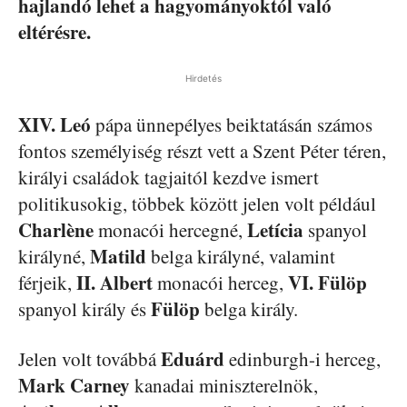
hajlandó lehet a hagyományoktól való
eltérésre.
Hirdetés
XIV. Leó
pápa ünnepélyes beiktatásán számos
fontos személyiség részt vett a Szent Péter téren,
királyi családok tagjaitól kezdve ismert
politikusokig, többek között jelen volt például
Charlène
Letícia
monacói hercegné,
spanyol
Matild
királyné,
belga királyné, valamint
II. Albert
VI. Fülöp
férjeik,
monacói herceg,
Fülöp
spanyol király és
belga király.
Eduárd
Jelen volt továbbá
edinburgh-i herceg,
Mark
Carney
kanadai miniszterelnök,