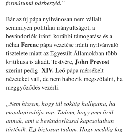
formátumú párbeszéd.”
Bár az új pápa nyilvánosan nem vállalt
semmilyen politikai irányultságot, a
bevándorlók iránti korábbi támogatása és a
Ferenc
néhai
pápa vezetése iránti nyilvánvaló
tisztelete miatt az Egyesült Államokban több
John
Prevost
kritikusa is akadt. Testvére,
XIV. Leó
szerint pedig
pápa mérsékelt
nézeteket vall, de nem habozik megszólalni, ha
meggyőződés vezérli.
„Nem hiszem, hogy túl sokáig hallgatna, ha
mondanivalója van. Tudom, hogy nem örül
annak, ami a bevándorlással kapcsolatban
történik. Ezt biztosan tudom. Hogy meddig fog