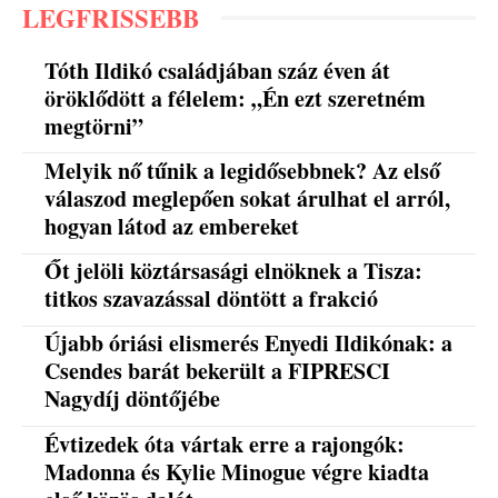
LEGFRISSEBB
Tóth Ildikó családjában száz éven át
öröklődött a félelem: „Én ezt szeretném
megtörni”
Melyik nő tűnik a legidősebbnek? Az első
válaszod meglepően sokat árulhat el arról,
hogyan látod az embereket
Őt jelöli köztársasági elnöknek a Tisza:
titkos szavazással döntött a frakció
Újabb óriási elismerés Enyedi Ildikónak: a
Csendes barát bekerült a FIPRESCI
Nagydíj döntőjébe
Évtizedek óta vártak erre a rajongók:
Madonna és Kylie Minogue végre kiadta