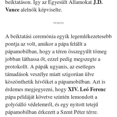
J.D.
beiktatáson. Így az Egyesült Államokat
Vance
alelnök képviselte.
Hirdetés
A beiktatási ceremónia egyik legemlékezetesebb
pontja az volt, amikor a pápa felállt a
pápamobilban, hogy a téren összegyűlt tömeg
jobban láthassa őt, ezzel pedig megszegte a
protokollt. A pápák ugyanis, az esetleges
támadások veszélye miatt szigorúan ülve
köszönthetik hívőiket a pápamobilban. Azt is
XIV. Leó
Ferenc
érdemes megjegyezni, hogy
pápa példáját követve szintén lemondott a
golyóálló védelemről, és egy nyitott tetejű
pápamobilban érkezett a Szent Péter térre.