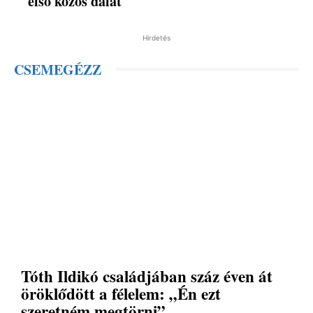
első közös dalát
Hirdetés
CSEMEGÉZZ
Tóth Ildikó családjában száz éven át
öröklődött a félelem: „Én ezt
szeretném megtörni”