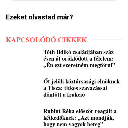
Ezeket olvastad már?
KAPCSOLÓDÓ CIKKEK
Tóth Ildikó családjában száz
éven át öröklődött a félelem:
„Én ezt szeretném megtörni”
Őt jelöli köztársasági elnöknek
a Tisza: titkos szavazással
döntött a frakció
Rubint Réka először reagált a
kétkedőknek: „Azt mondják,
hogy nem vagyok beteg”