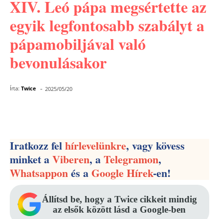
XIV. Leó pápa megsértette az
egyik legfontosabb szabályt a
pápamobiljával való
bevonulásakor
-
Írta:
Twice
2025/05/20
Facebook
Pinterest
WhatsApp
Iratkozz fel
hírlevelünkre
, vagy kövess
minket a
Viberen
, a
Telegramon
,
Whatsappon
és a
Google Hírek
-en!
Állítsd be, hogy a Twice cikkeit mindig
az elsők között lásd a Google-ben