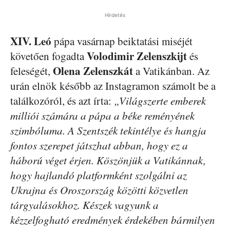
Hirdetés
XIV. Leó
pápa vasárnap beiktatási miséjét
Volodimir
Zelenszkijt
követően fogadta
és
Olena
Zelenszkát
feleségét,
a Vatikánban. Az
urán elnök később az Instagramon számolt be a
találkozóról, és azt írta:
„Világszerte emberek
milliói számára a pápa a béke reményének
szimbóluma. A Szentszék tekintélye és hangja
fontos szerepet játszhat abban, hogy ez a
háború véget érjen. Köszönjük a Vatikánnak,
hogy hajlandó platformként szolgálni az
Ukrajna és Oroszország közötti közvetlen
tárgyalásokhoz. Készek vagyunk a
kézzelfogható eredmények érdekében bármilyen