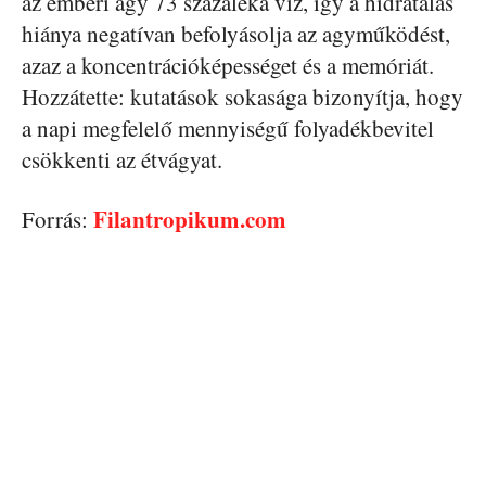
az emberi agy 73 százaléka víz, így a hidratálás
hiánya negatívan befolyásolja az agyműködést,
azaz a koncentrációképességet és a memóriát.
Hozzátette: kutatások sokasága bizonyítja, hogy
a napi megfelelő mennyiségű folyadékbevitel
csökkenti az étvágyat.
Filantropikum.com
Forrás: