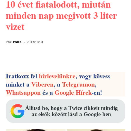
10 évet fiatalodott, miután
minden nap megivott 3 liter
vizet
-
Írta:
Twice
2013/10/31
Facebook
Pinterest
WhatsApp
Iratkozz fel
hírlevelünkre
, vagy kövess
minket a
Viberen
, a
Telegramon
,
Whatsappon
és a
Google Hírek
-en!
Állítsd be, hogy a Twice cikkeit mindig
az elsők között lásd a Google-ben