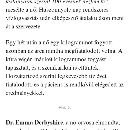
kislányaim szerint 100 évesnek néztem ki”
–
mesélte a nő. Huszonnyolc nap rendszeres
vízfogyasztás után elképesztő átalakuláson ment
át a szervezete.
Egy hét után a nő egy kilogrammot fogyott,
azonban az arca mintha megfiatalodott volna. A
kúra végén már két kilogrammos fogyást
tapasztalt, és a szemkarikái is eltűntek.
Hozzátartozó szerint legkevesebb tíz évet
fiatalodott, és a páciens is rendkívül elégedett az
eredményekkel.
Hirdetés
Dr. Emma Derbyshire
, a nő orvosa elmondta,