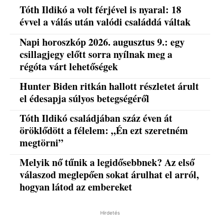
Tóth Ildikó a volt férjével is nyaral: 18
évvel a válás után valódi családdá váltak
Napi horoszkóp 2026. augusztus 9.: egy
csillagjegy előtt sorra nyílnak meg a
régóta várt lehetőségek
Hunter Biden ritkán hallott részletet árult
el édesapja súlyos betegségéről
Tóth Ildikó családjában száz éven át
öröklődött a félelem: „Én ezt szeretném
megtörni”
Melyik nő tűnik a legidősebbnek? Az első
válaszod meglepően sokat árulhat el arról,
hogyan látod az embereket
Hirdetés