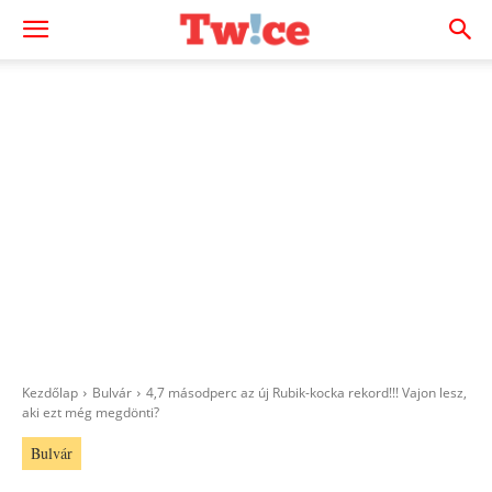
Kezdőlap
Bulvár
4,7 másodperc az új Rubik-kocka rekord!!! Vajon lesz,
aki ezt még megdönti?
Bulvár