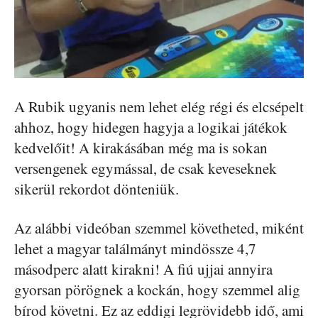
A Rubik ugyanis nem lehet elég régi és elcsépelt
ahhoz, hogy hidegen hagyja a logikai játékok
kedvelőit! A kirakásában még ma is sokan
versengenek egymással, de csak keveseknek
sikerül rekordot dönteniük.
Az alábbi videóban szemmel követheted, miként
lehet a magyar találmányt mindössze 4,7
másodperc alatt kirakni! A fiú ujjai annyira
gyorsan pörögnek a kockán, hogy szemmel alig
bírod követni. Ez az eddigi legrövidebb idő, ami