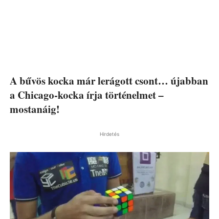
A bűvös kocka már lerágott csont… újabban
a Chicago-kocka írja történelmet –
mostanáig!
Hirdetés