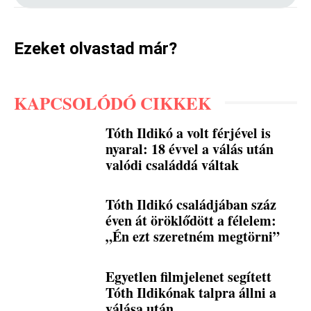
Ezeket olvastad már?
KAPCSOLÓDÓ CIKKEK
Tóth Ildikó a volt férjével is
nyaral: 18 évvel a válás után
valódi családdá váltak
Tóth Ildikó családjában száz
éven át öröklődött a félelem:
„Én ezt szeretném megtörni”
Egyetlen filmjelenet segített
Tóth Ildikónak talpra állni a
válása után