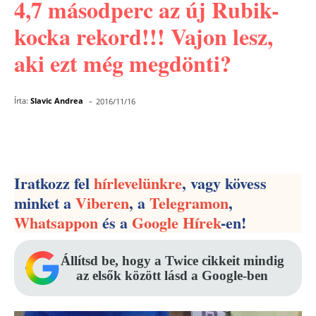
4,7 másodperc az új Rubik-
kocka rekord!!! Vajon lesz,
aki ezt még megdönti?
-
Írta:
Slavic Andrea
2016/11/16
Facebook
Pinterest
WhatsApp
Iratkozz fel
hírlevelünkre
, vagy kövess
minket a
Viberen
, a
Telegramon
,
Whatsappon
és a
Google Hírek
-en!
Állítsd be, hogy a Twice cikkeit mindig
az elsők között lásd a Google-ben