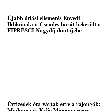
Újabb óriási elismerés Enyedi
Ildikónak: a Csendes barát bekerült a
FIPRESCI Nagydíj döntőjébe
Évtizedek óta vártak erre a rajongók:
Madonna és Kylie Minogue végre