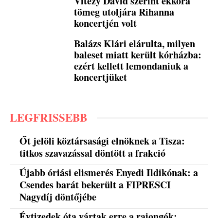
Vitézy Dávid szerint ekkora
tömeg utoljára Rihanna
koncertjén volt
Balázs Klári elárulta, milyen
baleset miatt került kórházba:
ezért kellett lemondaniuk a
koncertjüket
LEGFRISSEBB
Őt jelöli köztársasági elnöknek a Tisza:
titkos szavazással döntött a frakció
Újabb óriási elismerés Enyedi Ildikónak: a
Csendes barát bekerült a FIPRESCI
Nagydíj döntőjébe
Évtizedek óta vártak erre a rajongók: