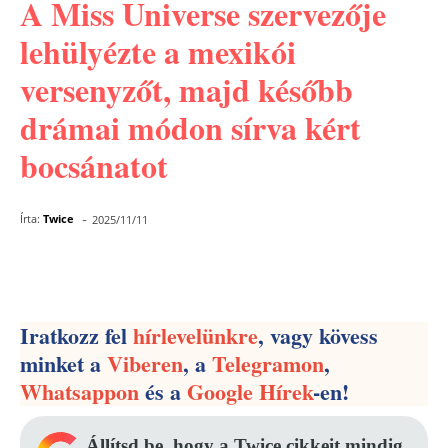
A Miss Universe szervezője
lehülyézte a mexikói
versenyzőt, majd később
drámai módon sírva kért
bocsánatot
-
Írta:
Twice
2025/11/11
Facebook
Pinterest
WhatsApp
Iratkozz fel
hírlevelünkre
, vagy kövess
minket a
Viberen
, a
Telegramon
,
Whatsappon
és a
Google Hírek
-en!
Állítsd be, hogy a Twice cikkeit mindig