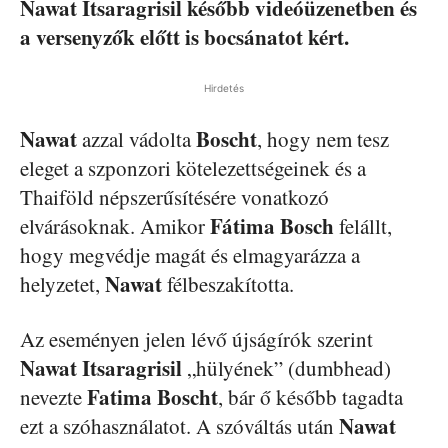
Nawat Itsaragrisil később videóüzenetben és
a versenyzők előtt is bocsánatot kért.
Hirdetés
Nawat
Boscht
azzal vádolta
, hogy nem tesz
eleget a szponzori kötelezettségeinek és a
Thaiföld népszerűsítésére vonatkozó
Fátima
Bosch
elvárásoknak. Amikor
felállt,
hogy megvédje magát és elmagyarázza a
Nawat
helyzetet,
félbeszakította.
Az eseményen jelen lévő újságírók szerint
Nawat
Itsaragrisil
„hülyének” (dumbhead)
Fatima
Boscht
nevezte
, bár ő később tagadta
Nawat
ezt a szóhasználatot. A szóváltás után