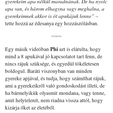
gyerekeim apa nélkül maradnának. De ha nyolc
apa van, és három elhagyna vagy meghalna, a
gyerekeimnek akkor is öt apukájuk lenne”
–
tette hozzá az édesanya egy hozzászólásban.
Hirdetés
Phi
Egy másik videóban
azt is elárulta, hogy
mind a 8 apukával jó kapcsolatot tart fenn, de
nincs rájuk szüksége, és egyedül tökéletesen
boldogul. Baráti viszonyban van minden
gyereke apjával, és tudja, hogy számíthat rájuk,
ami a gyerekeikről való gondoskodást illeti, de
ha bármelyikük olyasmit mondana, vagy tenne,
amit helytelenít, nem riadna vissza attól, hogy
kizárja őket az életéből.