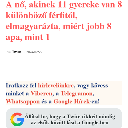
A nő, akinek 11 gyereke van 8
különböző férfitól,
elmagyarázta, miért jobb 8
apa, mint 1
-
Írta:
Twice
2024/02/22
Facebook
Pinterest
WhatsApp
Iratkozz fel
hírlevelünkre
, vagy kövess
minket a
Viberen
, a
Telegramon
,
Whatsappon
és a
Google Hírek
-en!
Állítsd be, hogy a Twice cikkeit mindig
az elsők között lásd a Google-ben