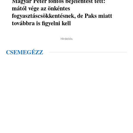
Magyar Péter fontos bejelentést tett:
mától vége az önkéntes
fogyasztáscsökkentésnek, de Paks miatt
továbbra is figyelni kell
Hirdetés
CSEMEGÉZZ