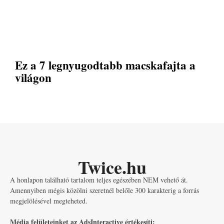
Ez a 7 legnyugodtabb macskafajta a
világon
Twice.hu
A honlapon található tartalom teljes egészében NEM vehető át.
Amennyiben mégis közölni szeretnél belőle 300 karakterig a forrás
megjelölésével megteheted.
Média felületeinket az AdsInteractive értékesíti: