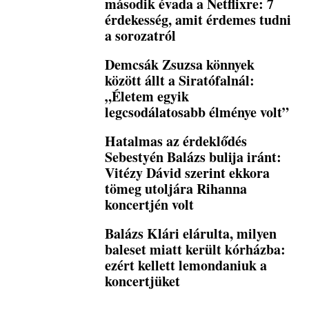
második évada a Netflixre: 7
érdekesség, amit érdemes tudni
a sorozatról
Demcsák Zsuzsa könnyek
között állt a Siratófalnál:
„Életem egyik
legcsodálatosabb élménye volt”
Hatalmas az érdeklődés
Sebestyén Balázs bulija iránt:
Vitézy Dávid szerint ekkora
tömeg utoljára Rihanna
koncertjén volt
Balázs Klári elárulta, milyen
baleset miatt került kórházba:
ezért kellett lemondaniuk a
koncertjüket