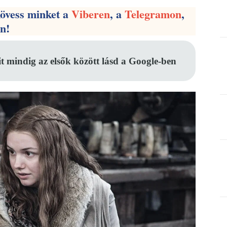
kövess minket a
Viberen
, a
Telegramon
,
en!
it mindig az elsők között lásd a Google-ben