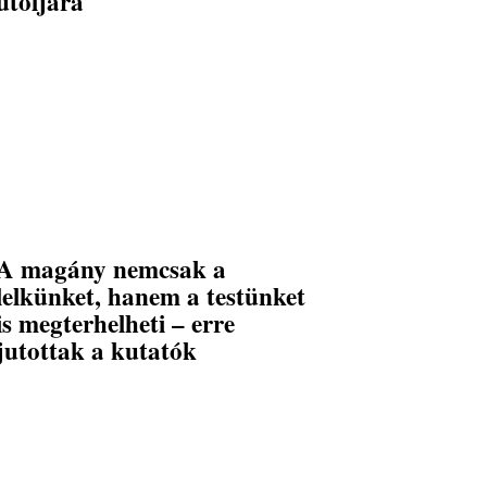
utoljára
A magány nemcsak a
lelkünket, hanem a testünket
is megterhelheti – erre
jutottak a kutatók