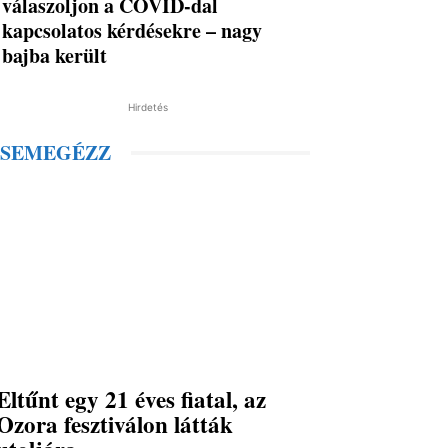
válaszoljon a COVID-dal
kapcsolatos kérdésekre – nagy
bajba került
Hirdetés
SEMEGÉZZ
Eltűnt egy 21 éves fiatal, az
Ozora fesztiválon látták