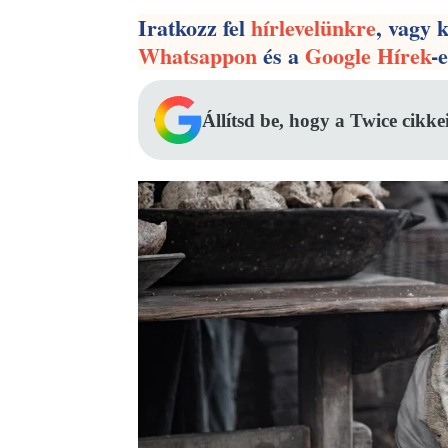
Iratkozz fel
hírlevelünkre
, vagy 
Whatsappon
és a
Google Hírek
-
Állítsd be, hogy a Twice cikke