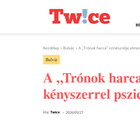
Twice.hu
H
Kezdőlap
Bulvár
A „Trónok harca” színésznője elmesé
Bulvár
A „Trónok harca”
kényszerrel pszi
-
Írta:
Twice
2026/05/27
Facebook
Megosztás